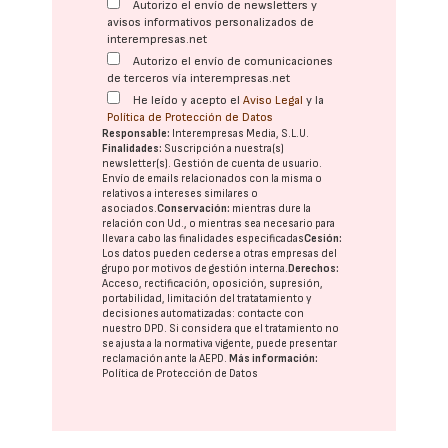
Autorizo el envío de newsletters y
avisos informativos personalizados de
interempresas.net
Autorizo el envío de comunicaciones
de terceros vía interempresas.net
He leído y acepto el
Aviso Legal
y la
Política de Protección de Datos
Responsable:
Interempresas Media, S.L.U.
Finalidades:
Suscripción a nuestra(s)
newsletter(s). Gestión de cuenta de usuario.
Envío de emails relacionados con la misma o
relativos a intereses similares o
asociados.
Conservación:
mientras dure la
relación con Ud., o mientras sea necesario para
llevar a cabo las finalidades especificadas
Cesión:
Los datos pueden cederse a otras
empresas del
grupo
por motivos de gestión interna.
Derechos:
Acceso, rectificación, oposición, supresión,
portabilidad, limitación del tratatamiento y
decisiones automatizadas:
contacte con
nuestro DPD
. Si considera que el tratamiento no
se ajusta a la normativa vigente, puede presentar
reclamación ante la
AEPD
.
Más información:
Política de Protección de Datos