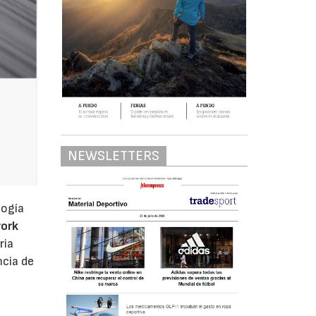
NEWSLETTERS
logía
ork
ria
ncia de