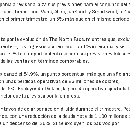
pañía a revisar al alza sus previsiones para el conjunto del 
Face, Timberland, Vans, Altra, JanSport y Smartwool, regi
en el primer trimestre, un 5% más que en el mismo periodo
te por la evolución de The North Face, mientras que, excl
emente—, los ingresos aumentaron un 1% interanual y se
nte. Este comportamiento superó las previsiones iniciales
 de las ventas en términos comparables.
to alcanzó el 54,9%, un punto porcentual más que un año ant
n unas pérdidas operativas de 83 millones de dólares,
el 5%. Excluyendo Dickies, la pérdida operativa ajustada 
mejor que la prevista por la empresa.
ntavos de dólar por acción diluida durante el trimestre. Pe
ance, con una reducción de la deuda neta de 1.100 millones 
ne un descenso del 20%. Si se excluyen los pasivos por