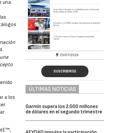
e una
las
atálogos
rmación
A
23/07/2026
 una
ncepto
SUSCRIBIRSE
tenido
ÚLTIMAS NOTICIAS
r a los
cer
Garmin supera los 2.000 millones
de dólares en el segundo trimestre
ar
ONE™,
AFYDAD impulsa la participación