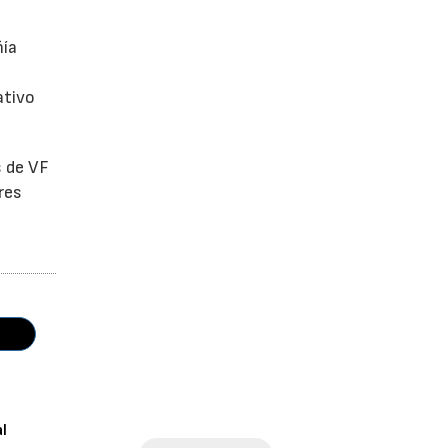
ñía
ativo
s de VF
res
al