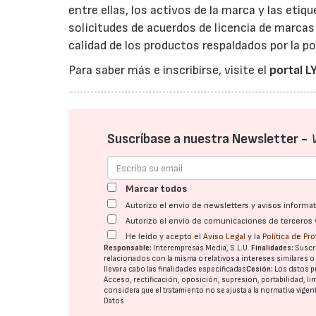
entre ellas, los activos de la marca y las eti
solicitudes de acuerdos de licencia de marcas 
calidad de los productos respaldados por la p
Para saber más e inscribirse, visite el
portal 
Suscríbase a nuestra Newsletter -
Marcar todos
Autorizo el envío de newsletters y avisos inform
Autorizo el envío de comunicaciones de terceros 
He leído y acepto el
Aviso Legal
y la
Política de Pr
Responsable:
Interempresas Media, S.L.U.
Finalidades:
Suscri
relacionados con la misma o relativos a intereses similares 
llevar a cabo las finalidades especificadas
Cesión:
Los datos p
Acceso, rectificación, oposición, supresión, portabilidad, l
considera que el tratamiento no se ajusta a la normativa vige
Datos