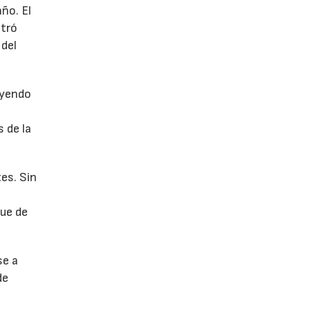
año. El
stró
 del
uyendo
 de la
es. Sin
fue de
se a
de