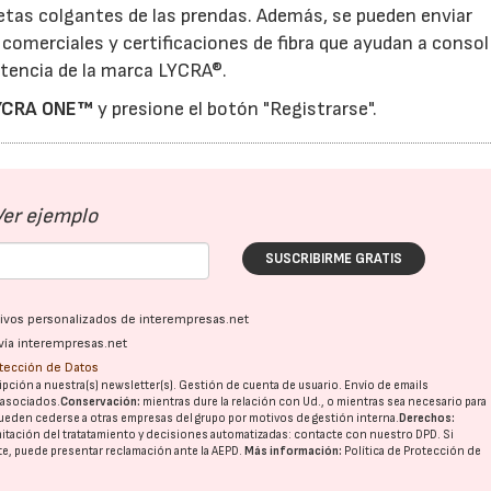
quetas colgantes de las prendas. Además, se pueden enviar
comerciales y certificaciones de fibra que ayudan a consoli
otencia de la marca LYCRA®.
LYCRA ONE™
y presione el botón "Registrarse".
Ver ejemplo
SUSCRIBIRME GRATIS
ativos personalizados de interempresas.net
vía interempresas.net
otección de Datos
pción a nuestra(s) newsletter(s). Gestión de cuenta de usuario. Envío de emails
o asociados.
Conservación:
mientras dure la relación con Ud., o mientras sea necesario para
ueden cederse a otras
empresas del grupo
por motivos de gestión interna.
Derechos:
imitación del tratatamiento y decisiones automatizadas:
contacte con nuestro DPD
. Si
nte, puede presentar reclamación ante la
AEPD
.
Más información:
Política de Protección de