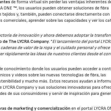
cantes
de forma virtual sin perder las ventajas inherentes d
RA ONE ™, los usuarios pueden obtener soluciones de fibra
de tejidos y, también, pueden conectarse directamente con 
nes comerciales, aprender sobre las capacidades y ver los c
toria de innovación y ahora debemos adoptar la transfo
tivo de The LYCRA Company
. "
El lanzamiento del portal LYCR
23/07/2026
30/07/2026
adenas de valor de la ropa y el cuidado personal y ofrece
er rápidamente las ideas de nuestros clientes desde el co
de conocimiento donde los usuarios pueden acceder a con
cos y videos sobre las nuevas tecnologías de fibra, las
sostenibilidad y mucho más. Estos recursos ayudan a informa
he LYCRA Company y sus soluciones innovadoras para ofre
des de sus consumidores y servir de inspiración para gener
ras de marketing y comercialización
en el portal LYCRA 