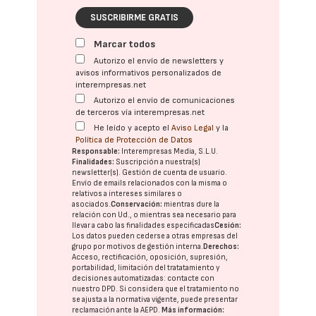
SUSCRIBIRME GRATIS
Marcar todos
Autorizo el envío de newsletters y
avisos informativos personalizados de
interempresas.net
Autorizo el envío de comunicaciones
de terceros vía interempresas.net
He leído y acepto el
Aviso Legal
y la
Política de Protección de Datos
Responsable:
Interempresas Media, S.L.U.
Finalidades:
Suscripción a nuestra(s)
newsletter(s). Gestión de cuenta de usuario.
Envío de emails relacionados con la misma o
relativos a intereses similares o
asociados.
Conservación:
mientras dure la
relación con Ud., o mientras sea necesario para
llevar a cabo las finalidades especificadas
Cesión:
Los datos pueden cederse a otras
empresas del
grupo
por motivos de gestión interna.
Derechos:
Acceso, rectificación, oposición, supresión,
portabilidad, limitación del tratatamiento y
decisiones automatizadas:
contacte con
nuestro DPD
. Si considera que el tratamiento no
se ajusta a la normativa vigente, puede presentar
reclamación ante la
AEPD
.
Más información: