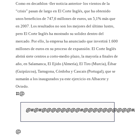
Como en decathlon -ller noticia anterior- los vientos de la
“crisis” pasan de largo en El Corte Inglés, que ha obtenido
unos beneficios de 747,6 millones de euros, un 5,1% más que
en 2007. Los resultados no son los mejores del último lustro,
pero El Corte Inglés ha mostrado su solidez dentro del
mercado. Por ello, la empresa ha anunciado que invertirá 1.600
millones de euros en su proceso de expansión. El Corte Inglés
abrirá siete centros a corto-medio plazo, la mayoría a finales de
año, en Salamanca, El Ejido (Almería), El Tiro (Murcia), Éibar
(Guipúzcoa), Tarragona, Córdoba y Cascais (Portugal), que se
sumarán a los inaugurados ya este ejercicio en Albacete y
Oviedo.
#@
@#@#@@@@@@@@#@@@@@@@@@@#
@