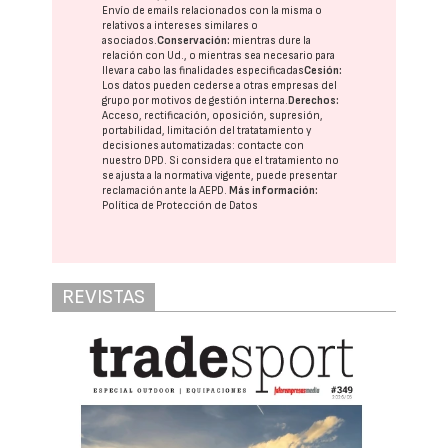
Envío de emails relacionados con la misma o
relativos a intereses similares o
asociados.
Conservación:
mientras dure la
relación con Ud., o mientras sea necesario para
llevar a cabo las finalidades especificadas
Cesión:
Los datos pueden cederse a otras
empresas del
grupo
por motivos de gestión interna.
Derechos:
Acceso, rectificación, oposición, supresión,
portabilidad, limitación del tratatamiento y
decisiones automatizadas:
contacte con
nuestro DPD
. Si considera que el tratamiento no
se ajusta a la normativa vigente, puede presentar
reclamación ante la
AEPD
.
Más información:
Política de Protección de Datos
REVISTAS