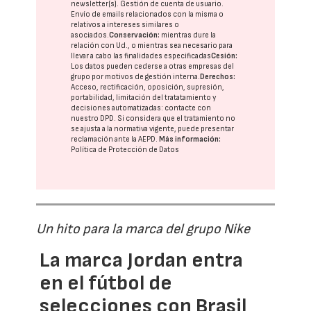
newsletter(s). Gestión de cuenta de usuario.
Envío de emails relacionados con la misma o
relativos a intereses similares o
asociados.
Conservación:
mientras dure la
relación con Ud., o mientras sea necesario para
llevar a cabo las finalidades especificadas
Cesión:
Los datos pueden cederse a otras
empresas del
grupo
por motivos de gestión interna.
Derechos:
Acceso, rectificación, oposición, supresión,
portabilidad, limitación del tratatamiento y
decisiones automatizadas:
contacte con
nuestro DPD
. Si considera que el tratamiento no
se ajusta a la normativa vigente, puede presentar
reclamación ante la
AEPD
.
Más información:
Política de Protección de Datos
Un hito para la marca del grupo Nike
La marca Jordan entra
en el fútbol de
selecciones con Brasil