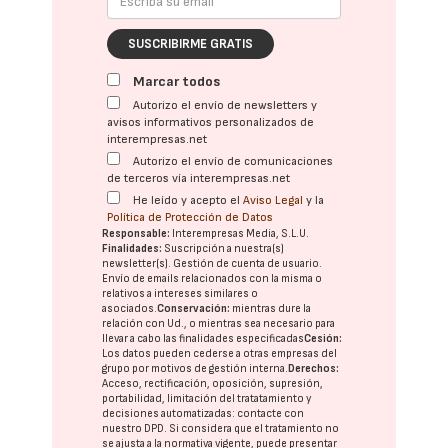
SUSCRIBIRME GRATIS
Marcar todos
Autorizo el envío de newsletters y
avisos informativos personalizados de
interempresas.net
Autorizo el envío de comunicaciones
de terceros vía interempresas.net
He leído y acepto el
Aviso Legal
y la
Política de Protección de Datos
Responsable:
Interempresas Media, S.L.U.
Finalidades:
Suscripción a nuestra(s)
newsletter(s). Gestión de cuenta de usuario.
Envío de emails relacionados con la misma o
relativos a intereses similares o
asociados.
Conservación:
mientras dure la
relación con Ud., o mientras sea necesario para
llevar a cabo las finalidades especificadas
Cesión:
Los datos pueden cederse a otras
empresas del
grupo
por motivos de gestión interna.
Derechos:
Acceso, rectificación, oposición, supresión,
portabilidad, limitación del tratatamiento y
decisiones automatizadas:
contacte con
nuestro DPD
. Si considera que el tratamiento no
se ajusta a la normativa vigente, puede presentar