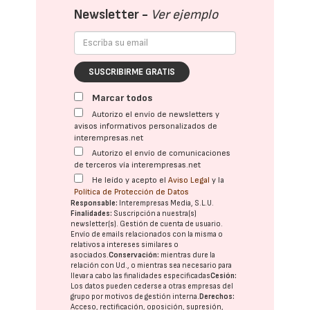
Newsletter -
Ver ejemplo
SUSCRIBIRME GRATIS
Marcar todos
Autorizo el envío de newsletters y
avisos informativos personalizados de
interempresas.net
Autorizo el envío de comunicaciones
de terceros vía interempresas.net
He leído y acepto el
Aviso Legal
y la
Política de Protección de Datos
Responsable:
Interempresas Media, S.L.U.
Finalidades:
Suscripción a nuestra(s)
newsletter(s). Gestión de cuenta de usuario.
Envío de emails relacionados con la misma o
relativos a intereses similares o
asociados.
Conservación:
mientras dure la
relación con Ud., o mientras sea necesario para
llevar a cabo las finalidades especificadas
Cesión:
Los datos pueden cederse a otras
empresas del
grupo
por motivos de gestión interna.
Derechos:
Acceso, rectificación, oposición, supresión,