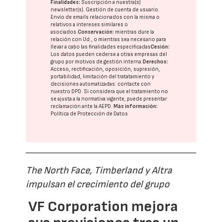
Finalidades:
Suscripción a nuestra(s)
newsletter(s). Gestión de cuenta de usuario.
Envío de emails relacionados con la misma o
relativos a intereses similares o
asociados.
Conservación:
mientras dure la
relación con Ud., o mientras sea necesario para
llevar a cabo las finalidades especificadas
Cesión:
Los datos pueden cederse a otras
empresas del
grupo
por motivos de gestión interna.
Derechos:
Acceso, rectificación, oposición, supresión,
portabilidad, limitación del tratatamiento y
decisiones automatizadas:
contacte con
nuestro DPD
. Si considera que el tratamiento no
se ajusta a la normativa vigente, puede presentar
reclamación ante la
AEPD
.
Más información:
Política de Protección de Datos
The North Face, Timberland y Altra
impulsan el crecimiento del grupo
VF Corporation mejora