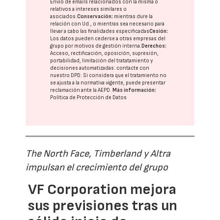
Envío de emails relacionados con la misma o
relativos a intereses similares o
asociados.
Conservación:
mientras dure la
relación con Ud., o mientras sea necesario para
llevar a cabo las finalidades especificadas
Cesión:
Los datos pueden cederse a otras
empresas del
grupo
por motivos de gestión interna.
Derechos:
Acceso, rectificación, oposición, supresión,
portabilidad, limitación del tratatamiento y
decisiones automatizadas:
contacte con
nuestro DPD
. Si considera que el tratamiento no
se ajusta a la normativa vigente, puede presentar
reclamación ante la
AEPD
.
Más información:
Política de Protección de Datos
The North Face, Timberland y Altra
impulsan el crecimiento del grupo
VF Corporation mejora
sus previsiones tras un