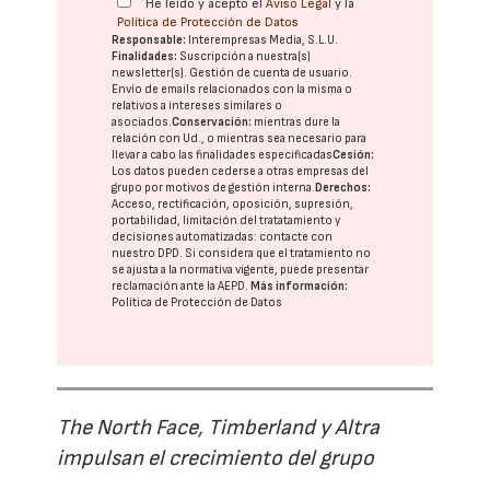
He leído y acepto el
Aviso Legal
y la
Política de Protección de Datos
Responsable:
Interempresas Media, S.L.U.
Finalidades:
Suscripción a nuestra(s)
newsletter(s). Gestión de cuenta de usuario.
Envío de emails relacionados con la misma o
relativos a intereses similares o
asociados.
Conservación:
mientras dure la
relación con Ud., o mientras sea necesario para
llevar a cabo las finalidades especificadas
Cesión:
Los datos pueden cederse a otras
empresas del
grupo
por motivos de gestión interna.
Derechos:
Acceso, rectificación, oposición, supresión,
portabilidad, limitación del tratatamiento y
decisiones automatizadas:
contacte con
nuestro DPD
. Si considera que el tratamiento no
se ajusta a la normativa vigente, puede presentar
reclamación ante la
AEPD
.
Más información:
Política de Protección de Datos
The North Face, Timberland y Altra
impulsan el crecimiento del grupo