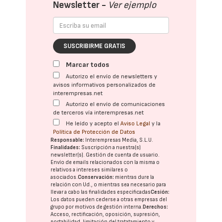
Newsletter -
Ver ejemplo
SUSCRIBIRME GRATIS
Marcar todos
Autorizo el envío de newsletters y
avisos informativos personalizados de
interempresas.net
Autorizo el envío de comunicaciones
de terceros vía interempresas.net
He leído y acepto el
Aviso Legal
y la
Política de Protección de Datos
Responsable:
Interempresas Media, S.L.U.
Finalidades:
Suscripción a nuestra(s)
newsletter(s). Gestión de cuenta de usuario.
Envío de emails relacionados con la misma o
relativos a intereses similares o
asociados.
Conservación:
mientras dure la
relación con Ud., o mientras sea necesario para
llevar a cabo las finalidades especificadas
Cesión:
Los datos pueden cederse a otras
empresas del
grupo
por motivos de gestión interna.
Derechos:
Acceso, rectificación, oposición, supresión,
portabilidad, limitación del tratatamiento y