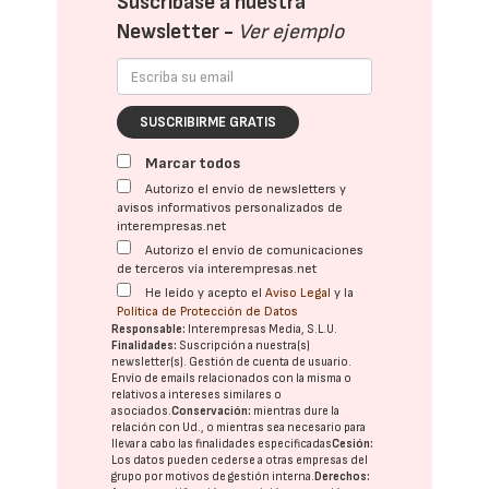
Suscríbase a nuestra
Newsletter -
Ver ejemplo
SUSCRIBIRME GRATIS
Marcar todos
Autorizo el envío de newsletters y
avisos informativos personalizados de
interempresas.net
Autorizo el envío de comunicaciones
de terceros vía interempresas.net
He leído y acepto el
Aviso Legal
y la
Política de Protección de Datos
Responsable:
Interempresas Media, S.L.U.
Finalidades:
Suscripción a nuestra(s)
newsletter(s). Gestión de cuenta de usuario.
Envío de emails relacionados con la misma o
relativos a intereses similares o
asociados.
Conservación:
mientras dure la
relación con Ud., o mientras sea necesario para
llevar a cabo las finalidades especificadas
Cesión:
Los datos pueden cederse a otras
empresas del
grupo
por motivos de gestión interna.
Derechos: