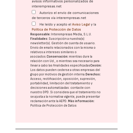
avisos informativos personalizados de
interempresas.net
Autorizo el envío de comunicaciones
de terceros vía interempresas.net
He leído y acepto el
Aviso Legal
y la
Política de Protección de Datos
Responsable:
Interempresas Media, S.L.U.
Finalidades:
Suscripción a nuestra(s)
newsletter(s). Gestión de cuenta de usuario.
Envío de emails relacionados con la misma o
relativos a intereses similares o
asociados.
Conservación:
mientras dure la
relación con Ud., o mientras sea necesario para
llevar a cabo las finalidades especificadas
Cesión:
Los datos pueden cederse a otras
empresas del
grupo
por motivos de gestión interna.
Derechos:
Acceso, rectificación, oposición, supresión,
portabilidad, limitación del tratatamiento y
decisiones automatizadas:
contacte con
nuestro DPD
. Si considera que el tratamiento no
se ajusta a la normativa vigente, puede presentar
reclamación ante la
AEPD
.
Más información:
Política de Protección de Datos