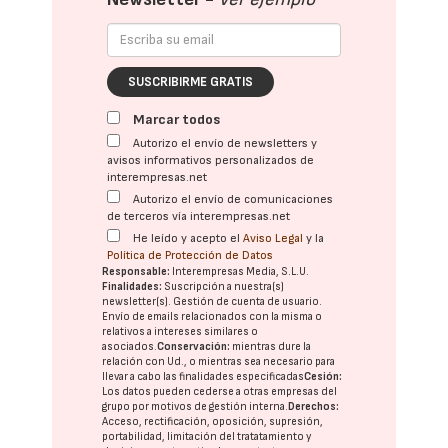
SUSCRIBIRME GRATIS
Marcar todos
Autorizo el envío de newsletters y
avisos informativos personalizados de
interempresas.net
Autorizo el envío de comunicaciones
de terceros vía interempresas.net
He leído y acepto el
Aviso Legal
y la
Política de Protección de Datos
Responsable:
Interempresas Media, S.L.U.
Finalidades:
Suscripción a nuestra(s)
newsletter(s). Gestión de cuenta de usuario.
Envío de emails relacionados con la misma o
relativos a intereses similares o
asociados.
Conservación:
mientras dure la
relación con Ud., o mientras sea necesario para
llevar a cabo las finalidades especificadas
Cesión:
Los datos pueden cederse a otras
empresas del
grupo
por motivos de gestión interna.
Derechos:
Acceso, rectificación, oposición, supresión,
portabilidad, limitación del tratatamiento y