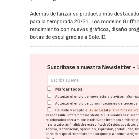
Además de lanzar su producto más destacado, l
para la temporada 20/21. Los modelos Griffon
rendimiento con nuevos gráficos, diseño prog
botas de esquí gracias a Sole.ID.
Suscríbase a nuestra Newsletter -
Marcar todos
Autorizo el envío de newsletters y avisos inform
Autorizo el envío de comunicaciones de terceros 
He leído y acepto el
Aviso Legal
y la
Política de Pr
Responsable:
Interempresas Media, S.L.U.
Finalidades:
Suscri
relacionados con la misma o relativos a intereses similares 
llevar a cabo las finalidades especificadas
Cesión:
Los datos p
Acceso, rectificación, oposición, supresión, portabilidad, l
considera que el tratamiento no se ajusta a la normativa vige
Datos