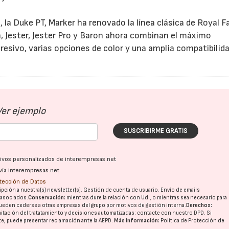
a Duke PT, Marker ha renovado la línea clásica de Royal F
, Jester, Jester Pro y Baron ahora combinan el máximo
resivo, varias opciones de color y una amplia compatibilid
Ver ejemplo
SUSCRIBIRME GRATIS
ativos personalizados de interempresas.net
vía interempresas.net
otección de Datos
pción a nuestra(s) newsletter(s). Gestión de cuenta de usuario. Envío de emails
o asociados.
Conservación:
mientras dure la relación con Ud., o mientras sea necesario para
ueden cederse a otras
empresas del grupo
por motivos de gestión interna.
Derechos:
imitación del tratatamiento y decisiones automatizadas:
contacte con nuestro DPD
. Si
nte, puede presentar reclamación ante la
AEPD
.
Más información:
Política de Protección de