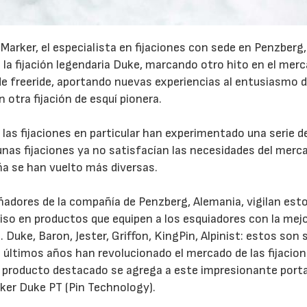
 Marker, el especialista en fijaciones con sede en Penzberg,
 la fijación legendaria Duke, marcando otro hito en el mer
a de freeride, aportando nuevas experiencias al entusiasmo d
 otra fijación de esquí pionera.
23/07/2026
30/07/2026
e las fijaciones en particular han experimentado una serie d
nas fijaciones ya no satisfacían las necesidades del merc
aña se han vuelto más diversas.
ñadores de la compañía de Penzberg, Alemania, vigilan est
iso en productos que equipen a los esquiadores con la mej
. Duke, Baron, Jester, Griffon, KingPin, Alpinist: estos son 
 últimos años han revolucionado el mercado de las fijacion
 producto destacado se agrega a este impresionante porta
rker Duke PT (Pin Technology).