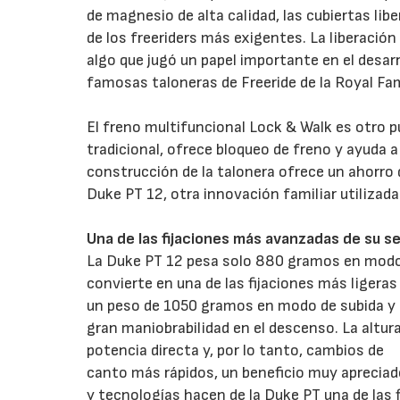
de magnesio de alta calidad, las cubiertas lib
de los freeriders más exigentes. La liberació
algo que jugó un papel importante en el desarro
famosas taloneras de Freeride de la Royal Fam
El freno multifuncional Lock & Walk es otro 
tradicional, ofrece bloqueo de freno y ayuda a
construcción de la talonera ofrece un ahorro
Duke PT 12, otra innovación familiar utilizad
Una de las fijaciones más avanzadas de su 
La Duke PT 12 pesa solo 880 gramos en modo
convierte en una de las fijaciones más liger
un peso de 1050 gramos en modo de subida y
gran maniobrabilidad en el descenso. La alt
potencia directa y, por lo tanto, cambios de
canto más rápidos, un beneficio muy apreciado
y tecnologías hacen de la Duke PT una de las f