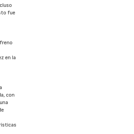
ncluso
sto fue
 freno
z en la
a
da, con
 una
de
rísticas