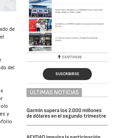
cado de
el
23/07/2026
e
ado del
SUSCRIBIRSE
os
ÚLTIMAS NOTICIAS
or
solo
Garmin supera los 2.000 millones
es y
de dólares en el segundo trimestre
folio
AFYDAD impulsa la participación