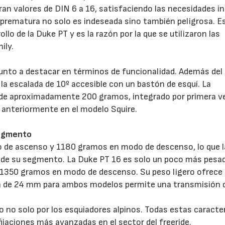
eran valores de DIN 6 a 16, satisfaciendo las necesidades i
n prematura no solo es indeseada sino también peligrosa. E
llo de la Duke PT y es la razón por la que se utilizaron las
ily.
punto a destacar en términos de funcionalidad. Además del
 la escalada de 10º accesible con un bastón de esquí. La
 de aproximadamente 200 gramos, integrado por primera ve
a anteriormente en el modelo Squire.
segmento
 de ascenso y 1180 gramos en modo de descenso, lo que l
as de su segmento. La Duke PT 16 es solo un poco más pesa
 1350 gramos en modo de descenso. Su peso ligero ofrece
ura de 24 mm para ambos modelos permite una transmisión 
 no solo por los esquiadores alpinos. Todas estas caracte
ijaciones más avanzadas en el sector del freeride.