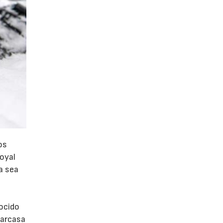
os
Royal
a sea
nocido
carcasa