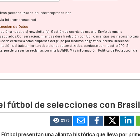
ativos personalizados de interempresas.net
vía interempresas.net
otección de Datos
pción a nuestra(s) newsletter(s). Gestión de cuenta de usuario. Envío de emails
o asociados.
Conservación:
mientras dure la relación con Ud., o mientras sea necesario para
ueden cederse a otras
empresas del grupo
por motivos de gestión interna.
Derechos:
imitación del tratatamiento y decisiones automatizadas:
contacte con nuestro DPD
. Si
nte, puede presentar reclamación ante la
AEPD
.
Más información:
Política de Protección de
l fútbol de selecciones con Brasi
2375
 Fútbol presentan una alianza histórica que lleva por prim