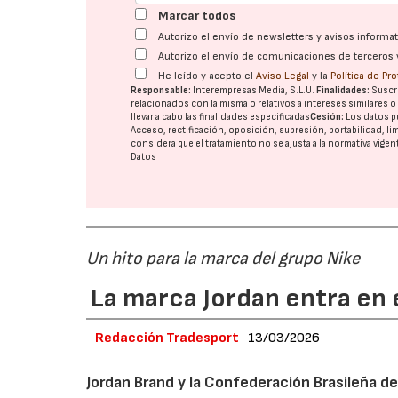
Marcar todos
Autorizo el envío de newsletters y avisos inform
Autorizo el envío de comunicaciones de terceros 
He leído y acepto el
Aviso Legal
y la
Política de Pr
Responsable:
Interempresas Media, S.L.U.
Finalidades:
Suscri
relacionados con la misma o relativos a intereses similares 
llevar a cabo las finalidades especificadas
Cesión:
Los datos p
Acceso, rectificación, oposición, supresión, portabilidad, l
considera que el tratamiento no se ajusta a la normativa vige
Datos
Un hito para la marca del grupo Nike
La marca Jordan entra en e
Redacción Tradesport
13/03/2026
Jordan Brand y la Confederación Brasileña de