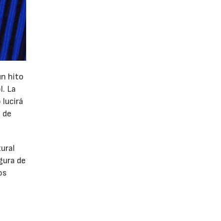
un hito
l. La
 lucirá
 de
tural
gura de
os