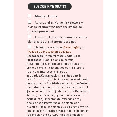
SUSCRIBIRME GRATIS
Marcar todos
Autorizo el envío de newsletters y
avisos informativos personalizados de
interempresas.net
Autorizo el envío de comunicaciones
de terceros vía interempresas.net
He leído y acepto el
Aviso Legal
y la
Política de Protección de Datos
Responsable:
Interempresas Media, S.L.U.
Finalidades:
Suscripción a nuestra(s)
newsletter(s). Gestión de cuenta de usuario.
Envío de emails relacionados con la misma o
relativos a intereses similares o
asociados.
Conservación:
mientras dure la
relación con Ud., o mientras sea necesario para
llevar a cabo las finalidades especificadas
Cesión:
Los datos pueden cederse a otras
empresas del
grupo
por motivos de gestión interna.
Derechos:
Acceso, rectificación, oposición, supresión,
portabilidad, limitación del tratatamiento y
decisiones automatizadas:
contacte con
nuestro DPD
. Si considera que el tratamiento no
se ajusta a la normativa vigente, puede presentar
reclamación ante la
AEPD
.
Más información: