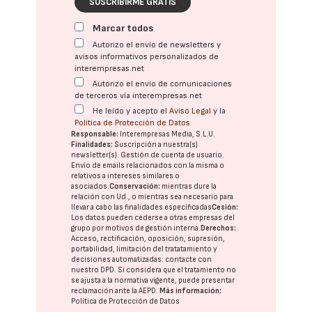
SUSCRIBIRME GRATIS
Marcar todos
Autorizo el envío de newsletters y
avisos informativos personalizados de
interempresas.net
Autorizo el envío de comunicaciones
de terceros vía interempresas.net
He leído y acepto el
Aviso Legal
y la
Política de Protección de Datos
Responsable:
Interempresas Media, S.L.U.
Finalidades:
Suscripción a nuestra(s)
newsletter(s). Gestión de cuenta de usuario.
Envío de emails relacionados con la misma o
relativos a intereses similares o
asociados.
Conservación:
mientras dure la
relación con Ud., o mientras sea necesario para
llevar a cabo las finalidades especificadas
Cesión:
Los datos pueden cederse a otras
empresas del
grupo
por motivos de gestión interna.
Derechos:
Acceso, rectificación, oposición, supresión,
portabilidad, limitación del tratatamiento y
decisiones automatizadas:
contacte con
nuestro DPD
. Si considera que el tratamiento no
se ajusta a la normativa vigente, puede presentar
reclamación ante la
AEPD
.
Más información:
Política de Protección de Datos