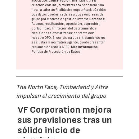
asociados.
Conservación:
mientras dure la
relación con Ud., o mientras sea necesario para
llevar a cabo las finalidades especificadas
Cesión:
Los datos pueden cederse a otras
empresas del
grupo
por motivos de gestión interna.
Derechos:
Acceso, rectificación, oposición, supresión,
portabilidad, limitación del tratatamiento y
decisiones automatizadas:
contacte con
nuestro DPD
. Si considera que el tratamiento no
se ajusta a la normativa vigente, puede presentar
reclamación ante la
AEPD
.
Más información:
Política de Protección de Datos
The North Face, Timberland y Altra
impulsan el crecimiento del grupo
VF Corporation mejora
sus previsiones tras un
sólido inicio de