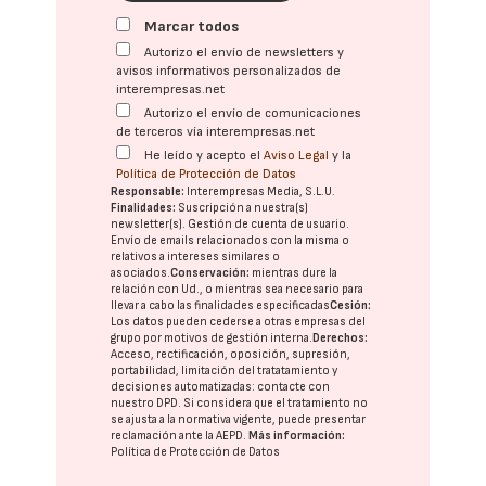
Marcar todos
Autorizo el envío de newsletters y
avisos informativos personalizados de
interempresas.net
Autorizo el envío de comunicaciones
de terceros vía interempresas.net
He leído y acepto el
Aviso Legal
y la
Política de Protección de Datos
Responsable:
Interempresas Media, S.L.U.
Finalidades:
Suscripción a nuestra(s)
newsletter(s). Gestión de cuenta de usuario.
Envío de emails relacionados con la misma o
relativos a intereses similares o
asociados.
Conservación:
mientras dure la
relación con Ud., o mientras sea necesario para
llevar a cabo las finalidades especificadas
Cesión:
Los datos pueden cederse a otras
empresas del
grupo
por motivos de gestión interna.
Derechos:
Acceso, rectificación, oposición, supresión,
portabilidad, limitación del tratatamiento y
decisiones automatizadas:
contacte con
nuestro DPD
. Si considera que el tratamiento no
se ajusta a la normativa vigente, puede presentar
reclamación ante la
AEPD
.
Más información:
Política de Protección de Datos