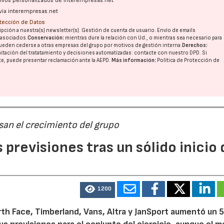
ativos personalizados de interempresas.net
vía interempresas.net
otección de Datos
pción a nuestra(s) newsletter(s). Gestión de cuenta de usuario. Envío de emails
o asociados.
Conservación:
mientras dure la relación con Ud., o mientras sea necesario para
ueden cederse a otras
empresas del grupo
por motivos de gestión interna.
Derechos:
imitación del tratatamiento y decisiones automatizadas:
contacte con nuestro DPD
. Si
nte, puede presentar reclamación ante la
AEPD
.
Más información:
Política de Protección de
san el crecimiento del grupo
previsiones tras un sólido inicio 
1200
th Face, Timberland, Vans, Altra y JanSport aumentó un 