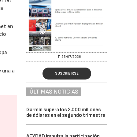
ernet
la
net en
cio
opa
23/07/2026
e una a
SUSCRIBIRSE
ÚLTIMAS NOTICIAS
Garmin supera los 2.000 millones
de dólares en el segundo trimestre
AFYDAD impulsa la participación