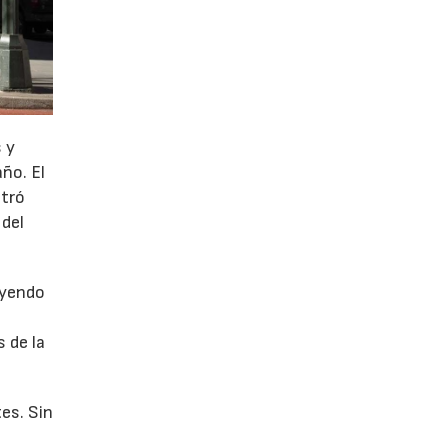
 y
año. El
stró
 del
uyendo
 de la
es. Sin