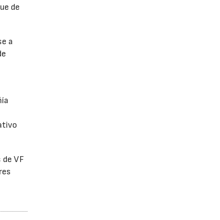
fue de
se a
de
ñía
ativo
s de VF
res