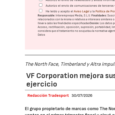
Autorizo el envío de newsletters y avisos inform
Autorizo el envío de comunicaciones de terceros 
He leído y acepto el
Aviso Legal
y la
Política de Pr
Responsable:
Interempresas Media, S.L.U.
Finalidades:
Suscri
relacionados con la misma o relativos a intereses similares 
llevar a cabo las finalidades especificadas
Cesión:
Los datos p
Acceso, rectificación, oposición, supresión, portabilidad, l
considera que el tratamiento no se ajusta a la normativa vige
Datos
The North Face, Timberland y Altra impul
VF Corporation mejora sus 
ejercicio
Redacción Tradesport
30/07/2026
El grupo propietario de marcas como The Nor