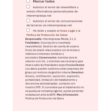
Marcar todos
Autorizo el envío de newsletters y
avisos informativos personalizados de
interempresas.net
Autorizo el envío de comunicaciones
de terceros vía interempresas.net
He leído y acepto el
Aviso Legal
y la
Política de Protección de Datos
Responsable:
Interempresas Media, S.L.U.
Finalidades:
Suscripción a nuestra(s)
newsletter(s). Gestión de cuenta de usuario.
Envío de emails relacionados con la misma o
relativos a intereses similares o
asociados.
Conservación:
mientras dure la
relación con Ud., o mientras sea necesario para
llevar a cabo las finalidades especificadas
Cesión:
Los datos pueden cederse a otras
empresas del
grupo
por motivos de gestión interna.
Derechos:
Acceso, rectificación, oposición, supresión,
portabilidad, limitación del tratatamiento y
decisiones automatizadas:
contacte con
nuestro DPD
. Si considera que el tratamiento no
se ajusta a la normativa vigente, puede presentar
reclamación ante la
AEPD
.
Más información:
Política de Protección de Datos