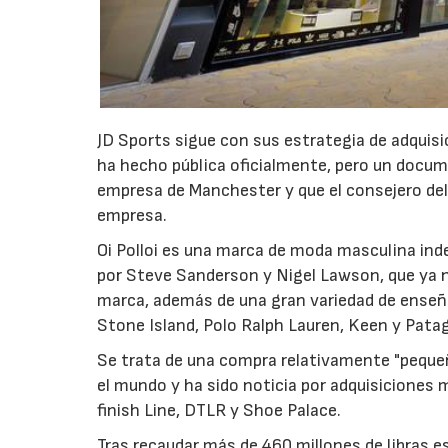
JD Sports sigue con sus estrategia de adquisic
ha hecho pública oficialmente, pero un docu
empresa de Manchester y que el consejero dele
empresa.
Oi Polloi es una marca de moda masculina in
por Steve Sanderson y Nigel Lawson, que ya n
marca, además de una gran variedad de enseñ
Stone Island, Polo Ralph Lauren, Keen y Pata
Se trata de una compra relativamente "peque
el mundo y ha sido noticia por adquisicione
finish Line, DTLR y Shoe Palace.
Tras recaudar más de 460 millones de libras e