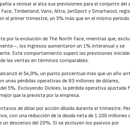
pañía a revisar al alza sus previsiones para el conjunto del 
Face, Timberland, Vans, Altra, JanSport y Smartwool, regi
en el primer trimestre, un 5% más que en el mismo periodo
te por la evolución de The North Face, mientras que, excl
emente—, los ingresos aumentaron un 1% interanual y se
nte. Este comportamiento superó las previsiones iniciales
 de las ventas en términos comparables.
to alcanzó el 54,9%, un punto porcentual más que un año ant
n unas pérdidas operativas de 83 millones de dólares,
el 5%. Excluyendo Dickies, la pérdida operativa ajustada 
mejor que la prevista por la empresa.
ntavos de dólar por acción diluida durante el trimestre. Pe
ance, con una reducción de la deuda neta de 1.100 millones 
ne un descenso del 20%. Si se excluyen los pasivos por