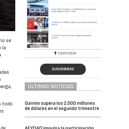
 no se
 la
23/07/2026
a
SUSCRIBIRSE
adas
a
ÚLTIMAS NOTICIAS
perga,
Garmin supera los 2.000 millones
n todo
de dólares en el segundo trimestre
es
 de
AFYDAD impulsa la participación