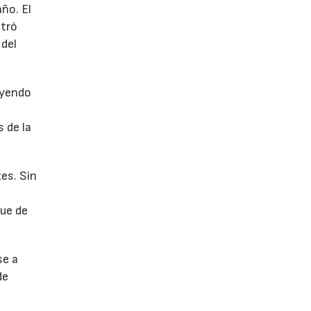
año. El
stró
 del
uyendo
 de la
es. Sin
fue de
se a
de