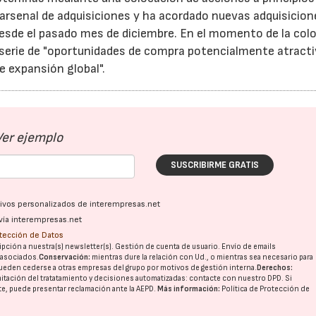
arsenal de adquisiciones y ha acordado nuevas adquisicion
 desde el pasado mes de diciembre. En el momento de la col
 serie de "oportunidades de compra potencialmente atracti
e expansión global".
Ver ejemplo
SUSCRIBIRME GRATIS
ativos personalizados de interempresas.net
vía interempresas.net
otección de Datos
pción a nuestra(s) newsletter(s). Gestión de cuenta de usuario. Envío de emails
o asociados.
Conservación:
mientras dure la relación con Ud., o mientras sea necesario para
ueden cederse a otras
empresas del grupo
por motivos de gestión interna.
Derechos:
imitación del tratatamiento y decisiones automatizadas:
contacte con nuestro DPD
. Si
nte, puede presentar reclamación ante la
AEPD
.
Más información:
Política de Protección de