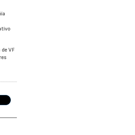
ñía
ativo
s de VF
res