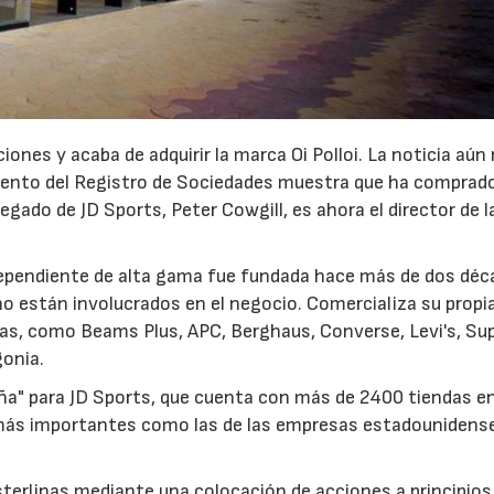
iones y acaba de adquirir la marca Oi Polloi. La noticia aún
mento del Registro de Sociedades muestra que ha comprado
23/07/2026
30/07/2026
gado de JD Sports, Peter Cowgill, es ahora el director de l
dependiente de alta gama fue fundada hace más de dos déc
o están involucrados en el negocio. Comercializa su propi
as, como Beams Plus, APC, Berghaus, Converse, Levi's, Su
gonia.
ña" para JD Sports, que cuenta con más de 2400 tiendas e
s más importantes como las de las empresas estadounidens
sterlinas mediante una colocación de acciones a principios