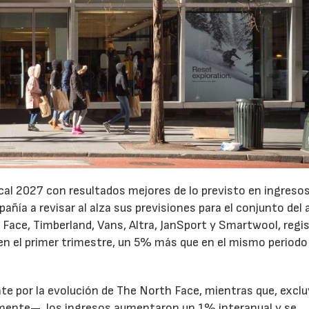
cal 2027 con resultados mejores de lo previsto en ingresos
pañía a revisar al alza sus previsiones para el conjunto del 
Face, Timberland, Vans, Altra, JanSport y Smartwool, regi
en el primer trimestre, un 5% más que en el mismo periodo
te por la evolución de The North Face, mientras que, excl
emente—, los ingresos aumentaron un 1% interanual y se