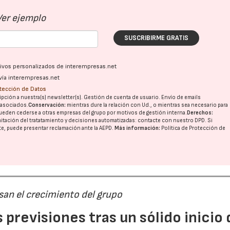
Ver ejemplo
SUSCRIBIRME GRATIS
ativos personalizados de interempresas.net
vía interempresas.net
otección de Datos
pción a nuestra(s) newsletter(s). Gestión de cuenta de usuario. Envío de emails
o asociados.
Conservación:
mientras dure la relación con Ud., o mientras sea necesario para
ueden cederse a otras
empresas del grupo
por motivos de gestión interna.
Derechos:
imitación del tratatamiento y decisiones automatizadas:
contacte con nuestro DPD
. Si
nte, puede presentar reclamación ante la
AEPD
.
Más información:
Política de Protección de
san el crecimiento del grupo
previsiones tras un sólido inicio 