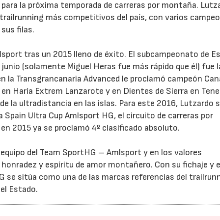
 para la próxima temporada de carreras por montaña. Lutz
 trailrunning más competitivos del país, con varios campe
sus filas.
sport tras un 2015 lleno de éxito. El subcampeonato de E
 junio (solamente Miguel Heras fue más rápido que él) fue l
en la Transgrancanaria Advanced le proclamó campeón Can
en Haría Extrem Lanzarote y en Dientes de Sierra en Tener
23/07/2026
30/07/2026
la ultradistancia en las islas. Para este 2016, Lutzardo 
la Spain Ultra Cup Amlsport HG, el circuito de carreras por
en 2015 ya se proclamó 4º clasificado absoluto.
e equipo del Team SportHG – Amlsport y en los valores
z, honradez y espíritu de amor montañero. Con su fichaje y e
 se sitúa como una de las marcas referencias del trailrun
del Estado.