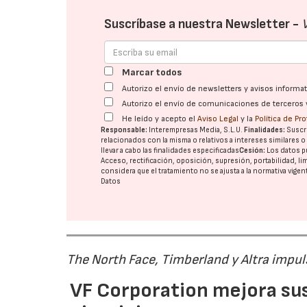
Suscríbase a nuestra Newsletter -
Marcar todos
Autorizo el envío de newsletters y avisos inform
Autorizo el envío de comunicaciones de terceros 
He leído y acepto el
Aviso Legal
y la
Política de Pr
Responsable:
Interempresas Media, S.L.U.
Finalidades:
Suscri
relacionados con la misma o relativos a intereses similares 
llevar a cabo las finalidades especificadas
Cesión:
Los datos p
Acceso, rectificación, oposición, supresión, portabilidad, l
considera que el tratamiento no se ajusta a la normativa vige
Datos
The North Face, Timberland y Altra impul
VF Corporation mejora sus 