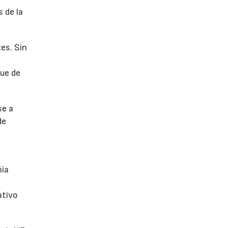
 de la
es. Sin
fue de
se a
de
ñía
ativo