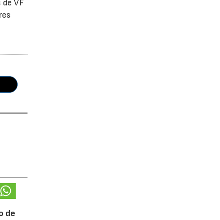
s de VF
res
o de