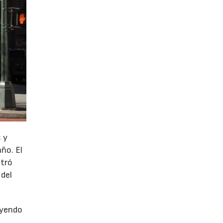
 y
año. El
stró
 del
uyendo