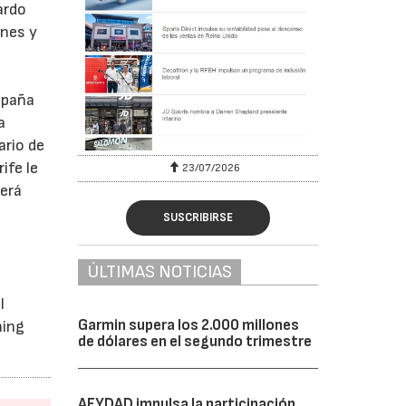
ardo
ones y
spaña
a
ario de
ife le
23/07/2026
será
SUSCRIBIRSE
ÚLTIMAS NOTICIAS
l
Garmin supera los 2.000 millones
ning
de dólares en el segundo trimestre
AFYDAD impulsa la participación