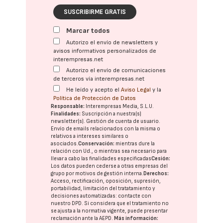
SUSCRIBIRME GRATIS
Marcar todos
Autorizo el envío de newsletters y
avisos informativos personalizados de
interempresas.net
Autorizo el envío de comunicaciones
de terceros vía interempresas.net
He leído y acepto el
Aviso Legal
y la
Política de Protección de Datos
Responsable:
Interempresas Media, S.L.U.
Finalidades:
Suscripción a nuestra(s)
newsletter(s). Gestión de cuenta de usuario.
Envío de emails relacionados con la misma o
relativos a intereses similares o
asociados.
Conservación:
mientras dure la
relación con Ud., o mientras sea necesario para
llevar a cabo las finalidades especificadas
Cesión:
Los datos pueden cederse a otras
empresas del
grupo
por motivos de gestión interna.
Derechos:
Acceso, rectificación, oposición, supresión,
portabilidad, limitación del tratatamiento y
decisiones automatizadas:
contacte con
nuestro DPD
. Si considera que el tratamiento no
se ajusta a la normativa vigente, puede presentar
reclamación ante la
AEPD
.
Más información: