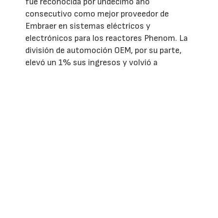
través de su último informe sobre
tendencias del golf.
El negocio de aviación aumentó su
facturación un 8%, impulsado tanto por los
fabricantes de equipos originales como por
el mercado de reposición. Además, Garmin
fue reconocida por undécimo año
consecutivo como mejor proveedor de
Embraer en sistemas eléctricos y
electrónicos para los reactores Phenom. La
división de automoción OEM, por su parte,
elevó un 1% sus ingresos y volvió a
beneficios operativos gracias a la mejora del
margen bruto y a la reducción de los gastos
de I+D.
En el conjunto del grupo, el margen bruto
aumentó 3,6 puntos porcentuales, hasta el