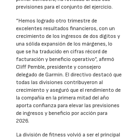
Garmin cerró el segundo trimestre de 2026
con unos ingresos récord de 2.030 millones
de dólares, un 11% más que en el mismo
periodo del año anterior. La compañía
también mejoró un 29% su beneficio por
acción ajustado y, apoyada en la solidez del
primer semestre, ha revisado al alza sus
previsiones para el conjunto del ejercicio.
“Hemos logrado otro trimestre de
excelentes resultados financieros, con un
crecimiento de los ingresos de dos dígitos y
una sólida expansión de los márgenes, lo
que se ha traducido en cifras récord de
facturación y beneficio operativo”, afirmó
Cliff Pemble, presidente y consejero
delegado de Garmin. El directivo destacó que
todas las divisiones contribuyeron al