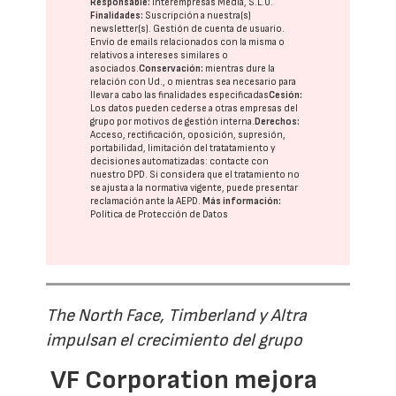
Responsable:
Interempresas Media, S.L.U.
Finalidades:
Suscripción a nuestra(s)
newsletter(s). Gestión de cuenta de usuario.
Envío de emails relacionados con la misma o
relativos a intereses similares o
asociados.
Conservación:
mientras dure la
relación con Ud., o mientras sea necesario para
llevar a cabo las finalidades especificadas
Cesión:
Los datos pueden cederse a otras
empresas del
grupo
por motivos de gestión interna.
Derechos:
Acceso, rectificación, oposición, supresión,
portabilidad, limitación del tratatamiento y
decisiones automatizadas:
contacte con
nuestro DPD
. Si considera que el tratamiento no
se ajusta a la normativa vigente, puede presentar
reclamación ante la
AEPD
.
Más información:
Política de Protección de Datos
The North Face, Timberland y Altra
impulsan el crecimiento del grupo
VF Corporation mejora