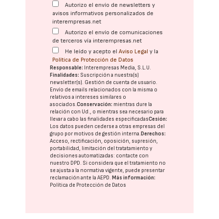
Autorizo el envío de newsletters y
avisos informativos personalizados de
interempresas.net
Autorizo el envío de comunicaciones
de terceros vía interempresas.net
He leído y acepto el
Aviso Legal
y la
Política de Protección de Datos
Responsable:
Interempresas Media, S.L.U.
Finalidades:
Suscripción a nuestra(s)
newsletter(s). Gestión de cuenta de usuario.
Envío de emails relacionados con la misma o
relativos a intereses similares o
asociados.
Conservación:
mientras dure la
relación con Ud., o mientras sea necesario para
llevar a cabo las finalidades especificadas
Cesión:
Los datos pueden cederse a otras
empresas del
grupo
por motivos de gestión interna.
Derechos:
Acceso, rectificación, oposición, supresión,
portabilidad, limitación del tratatamiento y
decisiones automatizadas:
contacte con
nuestro DPD
. Si considera que el tratamiento no
se ajusta a la normativa vigente, puede presentar
reclamación ante la
AEPD
.
Más información:
Política de Protección de Datos