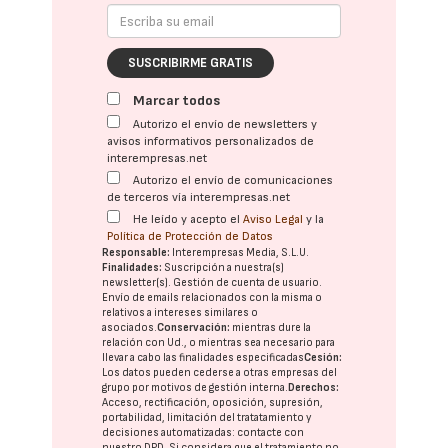
SUSCRIBIRME GRATIS
Marcar todos
Autorizo el envío de newsletters y
avisos informativos personalizados de
interempresas.net
Autorizo el envío de comunicaciones
de terceros vía interempresas.net
He leído y acepto el
Aviso Legal
y la
Política de Protección de Datos
Responsable:
Interempresas Media, S.L.U.
Finalidades:
Suscripción a nuestra(s)
newsletter(s). Gestión de cuenta de usuario.
Envío de emails relacionados con la misma o
relativos a intereses similares o
asociados.
Conservación:
mientras dure la
relación con Ud., o mientras sea necesario para
llevar a cabo las finalidades especificadas
Cesión:
Los datos pueden cederse a otras
empresas del
grupo
por motivos de gestión interna.
Derechos:
Acceso, rectificación, oposición, supresión,
portabilidad, limitación del tratatamiento y
decisiones automatizadas:
contacte con
nuestro DPD
. Si considera que el tratamiento no