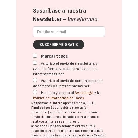
Suscríbase a nuestra
Newsletter -
Ver ejemplo
SUSCRIBIRME GRATIS
Marcar todos
Autorizo el envío de newsletters y
avisos informativos personalizados de
interempresas.net
Autorizo el envío de comunicaciones
de terceros vía interempresas.net
He leído y acepto el
Aviso Legal
y la
Política de Protección de Datos
Responsable:
Interempresas Media, S.L.U.
Finalidades:
Suscripción a nuestra(s)
newsletter(s). Gestión de cuenta de usuario.
Envío de emails relacionados con la misma o
relativos a intereses similares o
asociados.
Conservación:
mientras dure la
relación con Ud., o mientras sea necesario para
llevar a cabo las finalidades especificadas
Cesión: