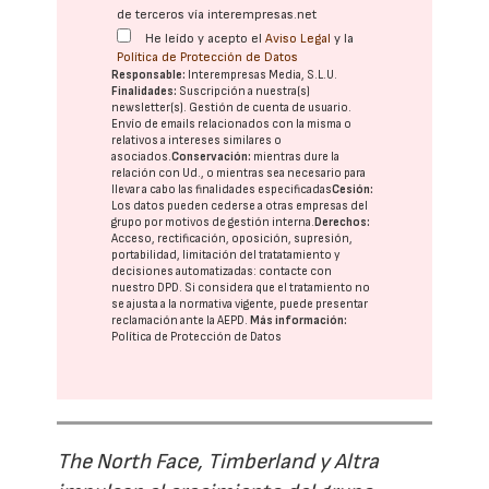
de terceros vía interempresas.net
He leído y acepto el
Aviso Legal
y la
Política de Protección de Datos
Responsable:
Interempresas Media, S.L.U.
Finalidades:
Suscripción a nuestra(s)
newsletter(s). Gestión de cuenta de usuario.
Envío de emails relacionados con la misma o
relativos a intereses similares o
asociados.
Conservación:
mientras dure la
relación con Ud., o mientras sea necesario para
llevar a cabo las finalidades especificadas
Cesión:
Los datos pueden cederse a otras
empresas del
grupo
por motivos de gestión interna.
Derechos:
Acceso, rectificación, oposición, supresión,
portabilidad, limitación del tratatamiento y
decisiones automatizadas:
contacte con
nuestro DPD
. Si considera que el tratamiento no
se ajusta a la normativa vigente, puede presentar
reclamación ante la
AEPD
.
Más información:
Política de Protección de Datos
The North Face, Timberland y Altra