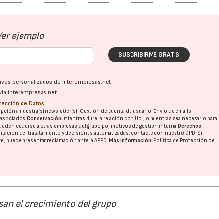
Ver ejemplo
SUSCRIBIRME GRATIS
ativos personalizados de interempresas.net
vía interempresas.net
otección de Datos
pción a nuestra(s) newsletter(s). Gestión de cuenta de usuario. Envío de emails
o asociados.
Conservación:
mientras dure la relación con Ud., o mientras sea necesario para
ueden cederse a otras
empresas del grupo
por motivos de gestión interna.
Derechos:
imitación del tratatamiento y decisiones automatizadas:
contacte con nuestro DPD
. Si
nte, puede presentar reclamación ante la
AEPD
.
Más información:
Política de Protección de
san el crecimiento del grupo