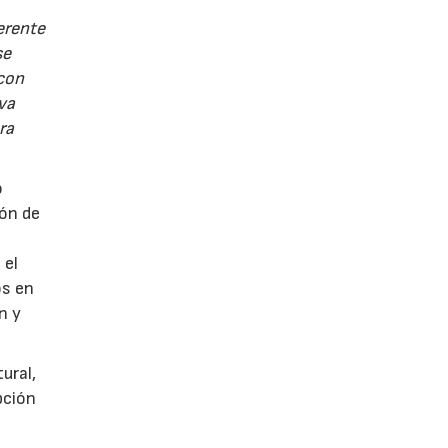
erente
se
 con
va
ra
o
ión de
 el
os en
n y
ural,
pción