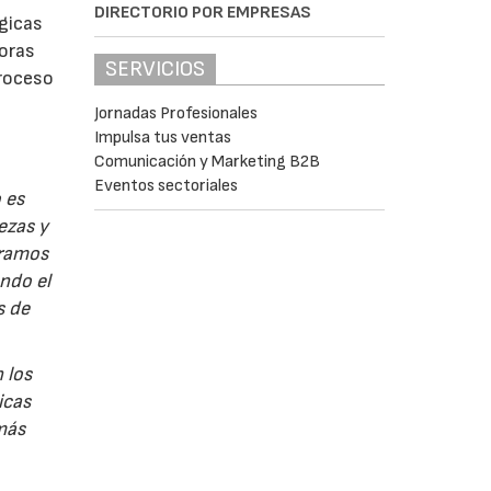
DIRECTORIO POR EMPRESAS
gicas
joras
SERVICIOS
proceso
Jornadas Profesionales
Impulsa tus ventas
Comunicación y Marketing B2B
Eventos sectoriales
 es
ezas y
ramos
ndo el
s de
 los
icas
más