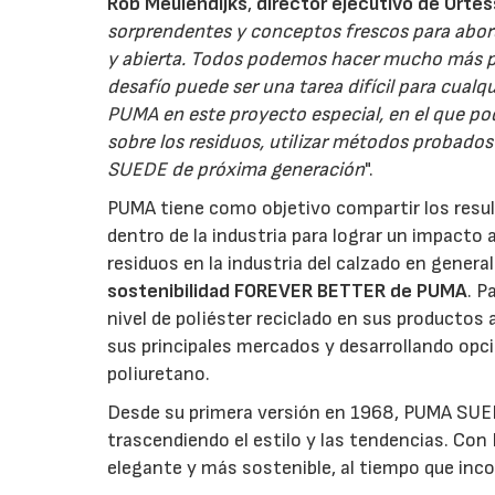
Rob Meulendijks
,
director ejecutivo de Orte
sorprendentes y conceptos frescos para abord
y abierta. Todos podemos hacer mucho más par
desafío puede ser una tarea difícil para cual
PUMA en este proyecto especial, en el que p
sobre los residuos, utilizar métodos probados 
SUEDE de próxima generación
".
PUMA tiene como objetivo compartir los resu
dentro de la industria para lograr un impacto
residuos en la industria del calzado en general.
sostenibilidad FOREVER BETTER de PUMA
. P
nivel de poliéster reciclado en sus producto
sus principales mercados y desarrollando opc
poliuretano.
Desde su primera versión en 1968, PUMA SUEDE
trascendiendo el estilo y las tendencias. Co
elegante y más sostenible, al tiempo que inco