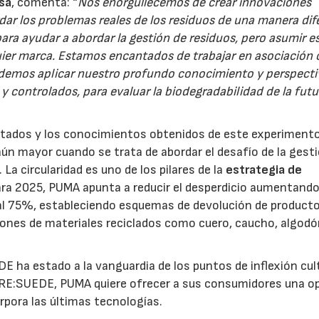
ssa
, comenta: “
Nos enorgullecemos de crear innovaciones
ar los problemas reales de los residuos de una manera dif
a ayudar a abordar la gestión de residuos, pero asumir e
quier marca. Estamos encantados de trabajar en asociación
odemos aplicar nuestro profundo conocimiento y perspecti
y controlados, para evaluar la biodegradabilidad de la futu
ltados y los conocimientos obtenidos de este experiment
 aún mayor cuando se trata de abordar el desafío de la gest
 La circularidad es uno de los pilares de la
estrategia de
ara 2025, PUMA apunta a reducir el desperdicio aumentando
s al 75%, estableciendo esquemas de devolución de product
iones de materiales reciclados como cuero, caucho, algodó
 ha estado a la vanguardia de los puntos de inflexión cult
n RE:SUEDE, PUMA quiere ofrecer a sus consumidores una o
rpora las últimas tecnologías.