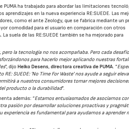
e PUMA ha trabajado para abordar las limitaciones tecnoló
esos aprendizajes en la nueva experiencia RE:SUEDE. Las me
adores, como el ante Zeology, que se fabrica mediante un 
ayor comodidad para el usuario en comparación con otros
. La suela de las RE:SUEDE también se ha mejorado para
z, pero la tecnología no nos acompañaba. Pero cada desafío
forzándonos para hacerlo mejor aplicando nuestras fortal
des
", dijo
Heiko Desens
,
directora creativa de PUMA
. “
Espe
to RE: SUEDE: 'No Time For Waste' nos ayude a seguir eleva
 permitirá a nuestros consumidores tomar mejores decisione
del producto o la durabilidad
”.
enta además: “
Estamos entusiasmados de asociarnos con
ra pasión por desarrollar soluciones proactivas y pragmát
. Su experiencia es fundamental para ayudarnos a aprender 