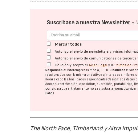
Suscríbase a nuestra Newsletter -
Marcar todos
Autorizo el envío de newsletters y avisos inform
Autorizo el envío de comunicaciones de terceros 
He leído y acepto el
Aviso Legal
y la
Política de Pr
Responsable:
Interempresas Media, S.L.U.
Finalidades:
Suscri
relacionados con la misma o relativos a intereses similares 
llevar a cabo las finalidades especificadas
Cesión:
Los datos p
Acceso, rectificación, oposición, supresión, portabilidad, l
considera que el tratamiento no se ajusta a la normativa vige
Datos
The North Face, Timberland y Altra impul