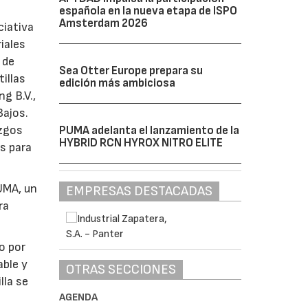
española en la nueva etapa de ISPO
Amsterdam 2026
ciativa
iales
 de
Sea Otter Europe prepara su
illas
edición más ambiciosa
g B.V.,
Bajos.
azgos
PUMA adelanta el lanzamiento de la
HYBRID RCN HYROX NITRO ELITE
es para
UMA, un
EMPRESAS DESTACADAS
ra
o por
able y
OTRAS SECCIONES
lla se
AGENDA