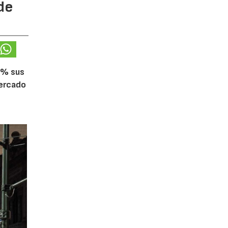
de
5% sus
mercado