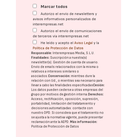
Marcar todos
Autorizo el envío de newsletters y
avisos informativos personalizados de
interempresas.net
Autorizo el envío de comunicaciones
de terceros vía interempresas.net
He leído y acepto el
Aviso Legal
y la
Política de Protección de Datos
Responsable:
Interempresas Media, S.L.U.
Finalidades:
Suscripción a nuestra(s)
newsletter(s). Gestión de cuenta de usuario.
Envío de emails relacionados con la misma o
relativos a intereses similares o
asociados.
Conservación:
mientras dure la
relación con Ud., o mientras sea necesario para
llevar a cabo las finalidades especificadas
Cesión:
Los datos pueden cederse a otras
empresas del
grupo
por motivos de gestión interna.
Derechos:
Acceso, rectificación, oposición, supresión,
portabilidad, limitación del tratatamiento y
decisiones automatizadas:
contacte con
nuestro DPD
. Si considera que el tratamiento no
se ajusta a la normativa vigente, puede presentar
reclamación ante la
AEPD
.
Más información:
Política de Protección de Datos