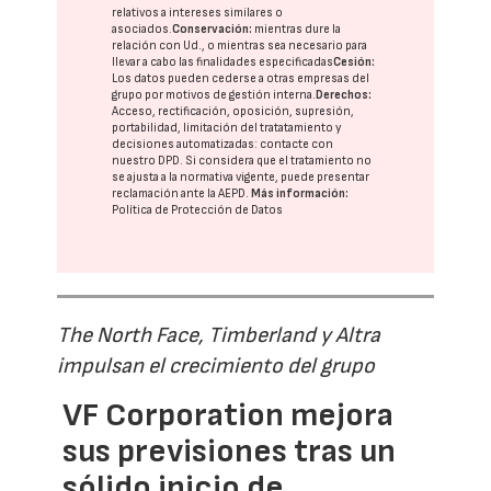
relativos a intereses similares o
asociados.
Conservación:
mientras dure la
relación con Ud., o mientras sea necesario para
llevar a cabo las finalidades especificadas
Cesión:
Los datos pueden cederse a otras
empresas del
grupo
por motivos de gestión interna.
Derechos:
Acceso, rectificación, oposición, supresión,
portabilidad, limitación del tratatamiento y
decisiones automatizadas:
contacte con
nuestro DPD
. Si considera que el tratamiento no
se ajusta a la normativa vigente, puede presentar
reclamación ante la
AEPD
.
Más información:
Política de Protección de Datos
The North Face, Timberland y Altra
impulsan el crecimiento del grupo
VF Corporation mejora
sus previsiones tras un
sólido inicio de