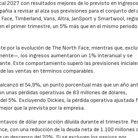
cal 2027 con resultados mejores de lo previsto en ingresos
pañía a revisar al alza sus previsiones para el conjunto del 
Face, Timberland, Vans, Altra, JanSport y Smartwool, regi
en el primer trimestre, un 5% más que en el mismo periodo
te por la evolución de The North Face, mientras que, excl
emente—, los ingresos aumentaron un 1% interanual y se
nte. Este comportamiento superó las previsiones iniciales
 de las ventas en términos comparables.
to alcanzó el 54,9%, un punto porcentual más que un año ant
n unas pérdidas operativas de 83 millones de dólares,
el 5%. Excluyendo Dickies, la pérdida operativa ajustada 
mejor que la prevista por la empresa.
ntavos de dólar por acción diluida durante el trimestre. Pe
ance, con una reducción de la deuda neta de 1.100 millones 
ne un descenso del 20%. Si se excluyen los pasivos por