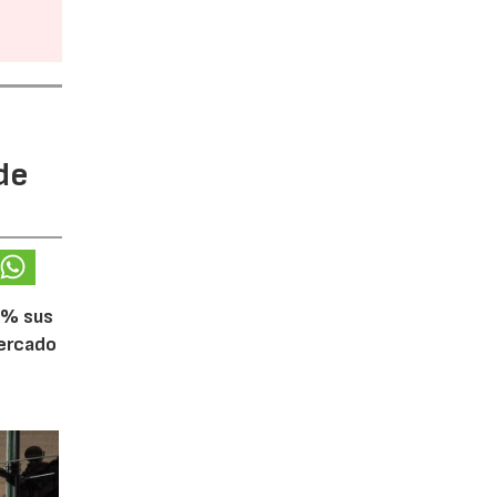
de
5% sus
mercado