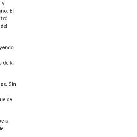
 y
año. El
stró
 del
uyendo
 de la
es. Sin
fue de
se a
de