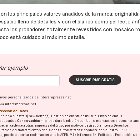
ción los principales valores añadidos de la marca: originalida
espacio lleno de detalles y con el blanco como perfecto anfi
sta los probadores totalmente revestidos con mosaico roj
todo está cuidado al máximo detalle.
Ver ejemplo
SUSCRIBIRME GRATIS
ativos personalizados de interempresas.net
vía interempresas.net
otección de Datos
pción a nuestra(s) newsletter(s). Gestión de cuenta de usuario. Envío de emails
o asociados.
Conservación:
mientras dure la relación con Ud., o mientras sea necesario para
ueden cederse a otras
empresas del grupo
por motivos de gestión interna.
Derechos:
imitación del tratatamiento y decisiones automatizadas:
contacte con nuestro DPD
. Si
nte, puede presentar reclamación ante la
AEPD
.
Más información:
Política de Protección de