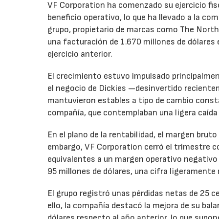
VF Corporation ha comenzado su ejercicio fis
beneficio operativo, lo que ha llevado a la com
grupo, propietario de marcas como The North 
una facturación de 1.670 millones de dólares 
ejercicio anterior.
El crecimiento estuvo impulsado principalmen
el negocio de Dickies —desinvertido recient
mantuvieron estables a tipo de cambio consta
compañía, que contemplaban una ligera caída
En el plano de la rentabilidad, el margen bru
embargo, VF Corporation cerró el trimestre co
equivalentes a un margen operativo negativo d
95 millones de dólares, una cifra ligeramente 
El grupo registró unas pérdidas netas de 25 ce
ello, la compañía destacó la mejora de su bal
dólares respecto al año anterior, lo que supo