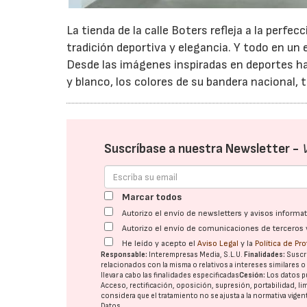
La tienda de la calle Boters refleja a la perfec
tradición deportiva y elegancia. Y todo en un 
Desde las imágenes inspiradas en deportes ha
y blanco, los colores de su bandera nacional, 
Suscríbase a nuestra Newsletter -
Marcar todos
Autorizo el envío de newsletters y avisos inform
Autorizo el envío de comunicaciones de terceros 
He leído y acepto el
Aviso Legal
y la
Política de Pr
Responsable:
Interempresas Media, S.L.U.
Finalidades:
Suscri
relacionados con la misma o relativos a intereses similares 
llevar a cabo las finalidades especificadas
Cesión:
Los datos p
Acceso, rectificación, oposición, supresión, portabilidad, l
considera que el tratamiento no se ajusta a la normativa vige
Datos