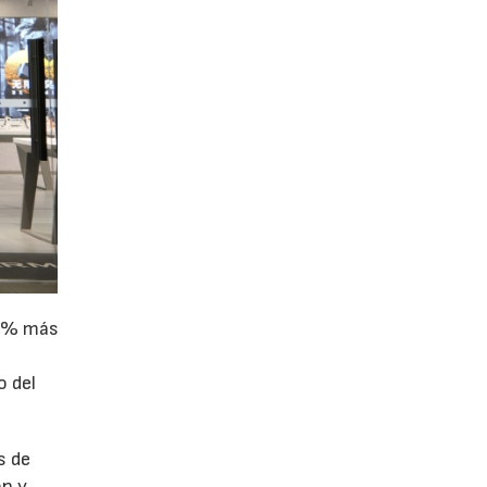
11% más
o del
s de
ón y