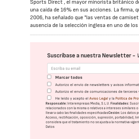
Sports Direct , el mayor minorista británico d
una caída de 16% en sus acciones. La firma, q
2006, ha señalado que "las ventas de camiseta
ausencia de la selección inglesa en uno de l
Suscríbase a nuestra Newsletter -
Marcar todos
Autorizo el envío de newsletters y avisos inform
Autorizo el envío de comunicaciones de terceros 
He leído y acepto el
Aviso Legal
y la
Política de Pr
Responsable:
Interempresas Media, S.L.U.
Finalidades:
Suscri
relacionados con la misma o relativos a intereses similares 
llevar a cabo las finalidades especificadas
Cesión:
Los datos p
Acceso, rectificación, oposición, supresión, portabilidad, l
considera que el tratamiento no se ajusta a la normativa vige
Datos