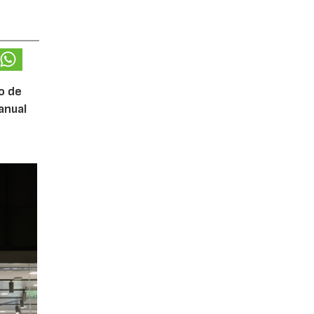
o de
anual