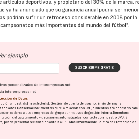
e artículos deportivos, y propietario del 30% de la marca, r
ue ya ha anunciado que su ganancia anual podría ser menor 
s podrían sufrir un retroceso considerable en 2008 por la
os campeonatos más importantes del mundo del fútbol".
Ver ejemplo
SUSCRIBIRME GRATIS
ativos personalizados de interempresas.net
vía interempresas.net
otección de Datos
pción a nuestra(s) newsletter(s). Gestión de cuenta de usuario. Envío de emails
o asociados.
Conservación:
mientras dure la relación con Ud., o mientras sea necesario para
ueden cederse a otras
empresas del grupo
por motivos de gestión interna.
Derechos:
imitación del tratatamiento y decisiones automatizadas:
contacte con nuestro DPD
. Si
nte, puede presentar reclamación ante la
AEPD
.
Más información:
Política de Protección de