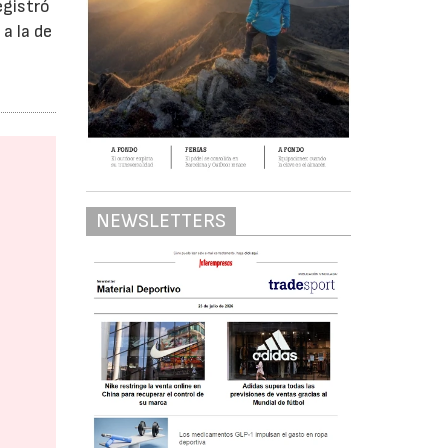
egistró
a la de
NEWSLETTERS