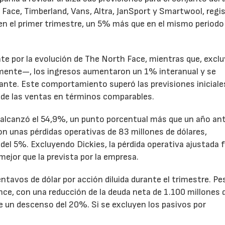
Face, Timberland, Vans, Altra, JanSport y Smartwool, regi
en el primer trimestre, un 5% más que en el mismo periodo
te por la evolución de The North Face, mientras que, excl
emente—, los ingresos aumentaron un 1% interanual y se
nte. Este comportamiento superó las previsiones iniciales
 de las ventas en términos comparables.
to alcanzó el 54,9%, un punto porcentual más que un año ant
n unas pérdidas operativas de 83 millones de dólares,
el 5%. Excluyendo Dickies, la pérdida operativa ajustada 
mejor que la prevista por la empresa.
ntavos de dólar por acción diluida durante el trimestre. Pe
ance, con una reducción de la deuda neta de 1.100 millones 
ne un descenso del 20%. Si se excluyen los pasivos por