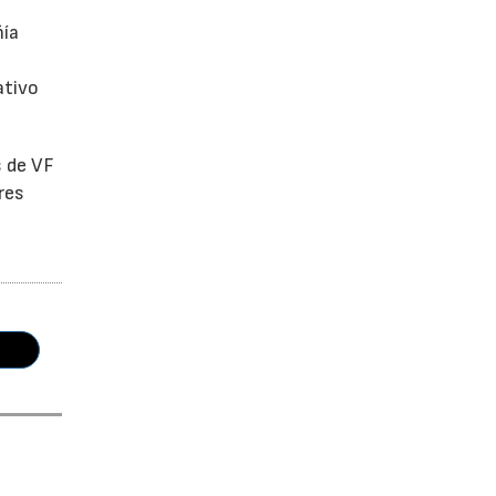
ñía
ativo
s de VF
res