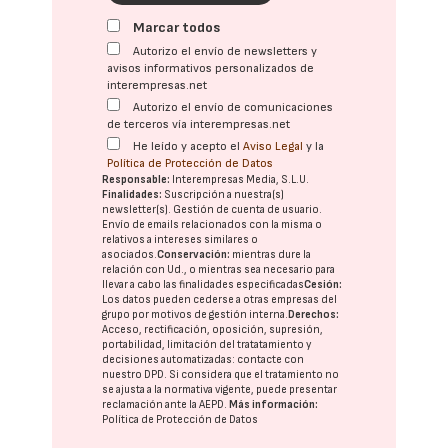
Marcar todos
Autorizo el envío de newsletters y
avisos informativos personalizados de
interempresas.net
Autorizo el envío de comunicaciones
de terceros vía interempresas.net
He leído y acepto el
Aviso Legal
y la
Política de Protección de Datos
Responsable:
Interempresas Media, S.L.U.
Finalidades:
Suscripción a nuestra(s)
newsletter(s). Gestión de cuenta de usuario.
Envío de emails relacionados con la misma o
relativos a intereses similares o
asociados.
Conservación:
mientras dure la
relación con Ud., o mientras sea necesario para
llevar a cabo las finalidades especificadas
Cesión:
Los datos pueden cederse a otras
empresas del
grupo
por motivos de gestión interna.
Derechos:
Acceso, rectificación, oposición, supresión,
portabilidad, limitación del tratatamiento y
decisiones automatizadas:
contacte con
nuestro DPD
. Si considera que el tratamiento no
se ajusta a la normativa vigente, puede presentar
reclamación ante la
AEPD
.
Más información:
Política de Protección de Datos