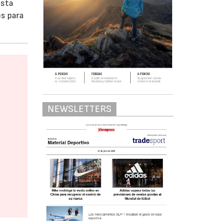
asta
os para
NEWSLETTERS