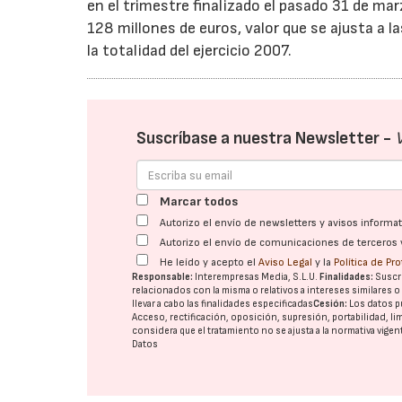
en el trimestre finalizado el pasado 31 de ma
128 millones de euros, valor que se ajusta a 
la totalidad del ejercicio 2007.
Suscríbase a nuestra Newsletter -
Marcar todos
Autorizo el envío de newsletters y avisos inform
Autorizo el envío de comunicaciones de terceros 
He leído y acepto el
Aviso Legal
y la
Política de Pr
Responsable:
Interempresas Media, S.L.U.
Finalidades:
Suscri
relacionados con la misma o relativos a intereses similares 
llevar a cabo las finalidades especificadas
Cesión:
Los datos p
Acceso, rectificación, oposición, supresión, portabilidad, l
considera que el tratamiento no se ajusta a la normativa vige
Datos