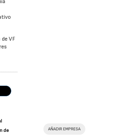
ñía
ativo
s de VF
res
al
AÑADIR EMPRESA
n de