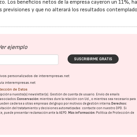
rzo. Los beneficios netos de la empresa cayeron un 11%, h
las previsiones y que no alterará los resultados contemplad
Ver ejemplo
SUSCRIBIRME GRATIS
ativos personalizados de interempresas.net
vía interempresas.net
otección de Datos
pción a nuestra(s) newsletter(s). Gestión de cuenta de usuario. Envío de emails
o asociados.
Conservación:
mientras dure la relación con Ud., o mientras sea necesario para
ueden cederse a otras
empresas del grupo
por motivos de gestión interna.
Derechos:
imitación del tratatamiento y decisiones automatizadas:
contacte con nuestro DPD
. Si
nte, puede presentar reclamación ante la
AEPD
.
Más información:
Política de Protección de