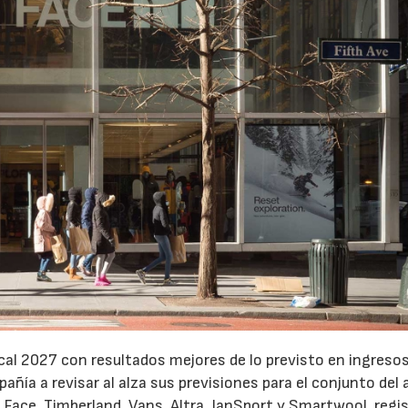
cal 2027 con resultados mejores de lo previsto en ingresos
pañía a revisar al alza sus previsiones para el conjunto del 
Face, Timberland, Vans, Altra, JanSport y Smartwool, regi