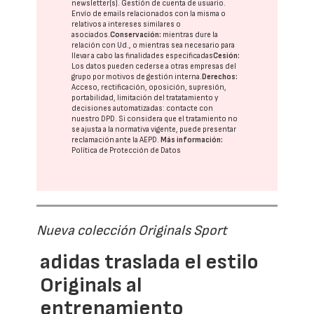
newsletter(s). Gestión de cuenta de usuario.
Envío de emails relacionados con la misma o
relativos a intereses similares o
asociados.
Conservación:
mientras dure la
relación con Ud., o mientras sea necesario para
llevar a cabo las finalidades especificadas
Cesión:
Los datos pueden cederse a otras
empresas del
grupo
por motivos de gestión interna.
Derechos:
Acceso, rectificación, oposición, supresión,
portabilidad, limitación del tratatamiento y
decisiones automatizadas:
contacte con
nuestro DPD
. Si considera que el tratamiento no
se ajusta a la normativa vigente, puede presentar
reclamación ante la
AEPD
.
Más información:
Política de Protección de Datos
Nueva colección Originals Sport
adidas traslada el estilo
Originals al
entrenamiento