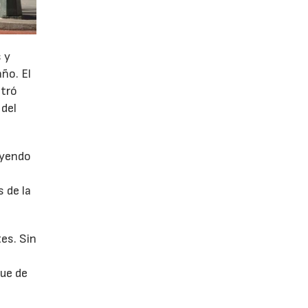
 y
año. El
stró
 del
uyendo
 de la
es. Sin
fue de