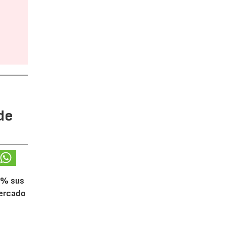
de
5% sus
mercado