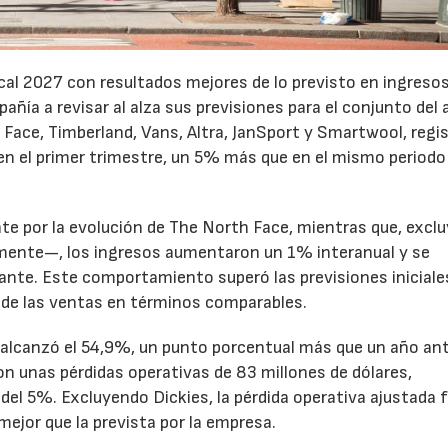
cal 2027 con resultados mejores de lo previsto en ingresos
pañía a revisar al alza sus previsiones para el conjunto del 
Face, Timberland, Vans, Altra, JanSport y Smartwool, regi
en el primer trimestre, un 5% más que en el mismo periodo
te por la evolución de The North Face, mientras que, excl
emente—, los ingresos aumentaron un 1% interanual y se
nte. Este comportamiento superó las previsiones iniciales
 de las ventas en términos comparables.
to alcanzó el 54,9%, un punto porcentual más que un año ant
n unas pérdidas operativas de 83 millones de dólares,
el 5%. Excluyendo Dickies, la pérdida operativa ajustada 
mejor que la prevista por la empresa.