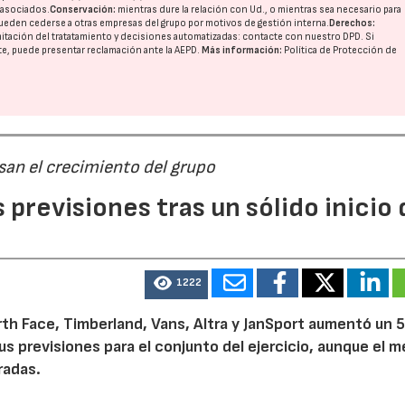
o asociados.
Conservación:
mientras dure la relación con Ud., o mientras sea necesario para
ueden cederse a otras
empresas del grupo
por motivos de gestión interna.
Derechos:
imitación del tratatamiento y decisiones automatizadas:
contacte con nuestro DPD
. Si
nte, puede presentar reclamación ante la
AEPD
.
Más información:
Política de Protección de
san el crecimiento del grupo
previsiones tras un sólido inicio 
1222
th Face, Timberland, Vans, Altra y JanSport aumentó un 
sus previsiones para el conjunto del ejercicio, aunque el 
radas.