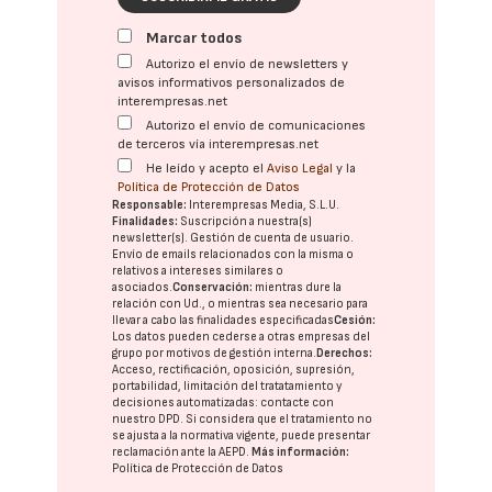
Marcar todos
Autorizo el envío de newsletters y
avisos informativos personalizados de
interempresas.net
Autorizo el envío de comunicaciones
de terceros vía interempresas.net
He leído y acepto el
Aviso Legal
y la
Política de Protección de Datos
Responsable:
Interempresas Media, S.L.U.
Finalidades:
Suscripción a nuestra(s)
newsletter(s). Gestión de cuenta de usuario.
Envío de emails relacionados con la misma o
relativos a intereses similares o
asociados.
Conservación:
mientras dure la
relación con Ud., o mientras sea necesario para
llevar a cabo las finalidades especificadas
Cesión:
Los datos pueden cederse a otras
empresas del
grupo
por motivos de gestión interna.
Derechos:
Acceso, rectificación, oposición, supresión,
portabilidad, limitación del tratatamiento y
decisiones automatizadas:
contacte con
nuestro DPD
. Si considera que el tratamiento no
se ajusta a la normativa vigente, puede presentar
reclamación ante la
AEPD
.
Más información:
Política de Protección de Datos