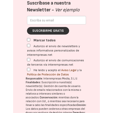
Suscríbase a nuestra
Newsletter -
Ver ejemplo
SUSCRIBIRME GRATIS
Marcar todos
Autorizo el envío de newsletters y
avisos informativos personalizados de
interempresas.net
Autorizo el envío de comunicaciones
de terceros vía interempresas.net
He leído y acepto el
Aviso Legal
y la
Política de Protección de Datos
Responsable:
Interempresas Media, S.L.U.
Finalidades:
Suscripción a nuestra(s)
newsletter(s). Gestión de cuenta de usuario.
Envío de emails relacionados con la misma o
relativos a intereses similares o
asociados.
Conservación:
mientras dure la
relación con Ud., o mientras sea necesario para
llevar a cabo las finalidades especificadas
Cesión:
Los datos pueden cederse a otras
empresas del
grupo
por motivos de gestión interna.
Derechos: