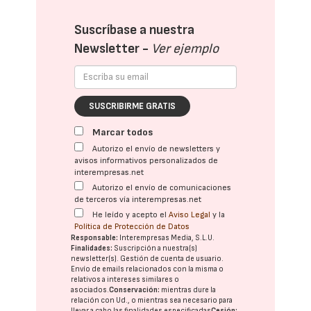
Suscríbase a nuestra
Newsletter -
Ver ejemplo
SUSCRIBIRME GRATIS
Marcar todos
Autorizo el envío de newsletters y
avisos informativos personalizados de
interempresas.net
Autorizo el envío de comunicaciones
de terceros vía interempresas.net
He leído y acepto el
Aviso Legal
y la
Política de Protección de Datos
Responsable:
Interempresas Media, S.L.U.
Finalidades:
Suscripción a nuestra(s)
newsletter(s). Gestión de cuenta de usuario.
Envío de emails relacionados con la misma o
relativos a intereses similares o
asociados.
Conservación:
mientras dure la
relación con Ud., o mientras sea necesario para
llevar a cabo las finalidades especificadas
Cesión: