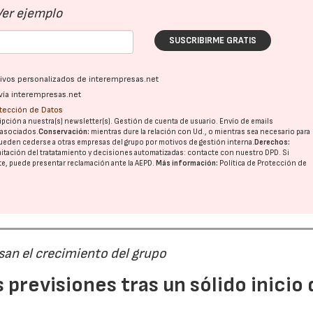
Ver ejemplo
SUSCRIBIRME GRATIS
ativos personalizados de interempresas.net
vía interempresas.net
otección de Datos
pción a nuestra(s) newsletter(s). Gestión de cuenta de usuario. Envío de emails
o asociados.
Conservación:
mientras dure la relación con Ud., o mientras sea necesario para
ueden cederse a otras
empresas del grupo
por motivos de gestión interna.
Derechos:
imitación del tratatamiento y decisiones automatizadas:
contacte con nuestro DPD
. Si
nte, puede presentar reclamación ante la
AEPD
.
Más información:
Política de Protección de
san el crecimiento del grupo
previsiones tras un sólido inicio 