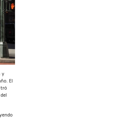
 y
año. El
stró
 del
uyendo