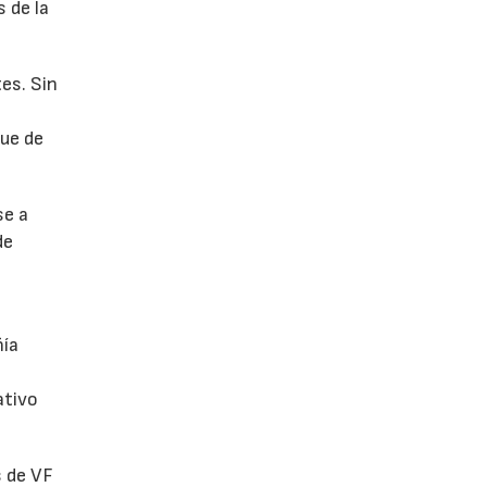
 de la
es. Sin
fue de
se a
de
ñía
ativo
s de VF