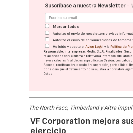
Suscríbase a nuestra Newsletter -
Marcar todos
Autorizo el envío de newsletters y avisos inform
Autorizo el envío de comunicaciones de terceros 
He leído y acepto el
Aviso Legal
y la
Política de Pr
Responsable:
Interempresas Media, S.L.U.
Finalidades:
Suscri
relacionados con la misma o relativos a intereses similares 
llevar a cabo las finalidades especificadas
Cesión:
Los datos p
Acceso, rectificación, oposición, supresión, portabilidad, l
considera que el tratamiento no se ajusta a la normativa vige
Datos
The North Face, Timberland y Altra impul
VF Corporation mejora sus 
ejercicio