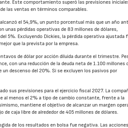
nte. Este comportamiento superó las previsiones iniciales
 de las ventas en términos comparables.
to alcanzó el 54,9%, un punto porcentual más que un año ant
n unas pérdidas operativas de 83 millones de dólares,
el 5%. Excluyendo Dickies, la pérdida operativa ajustada 
mejor que la prevista por la empresa.
ntavos de dólar por acción diluida durante el trimestre. Pe
ance, con una reducción de la deuda neta de 1.100 millones 
ne un descenso del 20%. Si se excluyen los pasivos por
ado sus previsiones para el ejercicio fiscal 2027. La compa
e al menos el 2% a tipo de cambio constante, frente a la
Asimismo, mantiene el objetivo de alcanzar un margen oper
o de caja libre de alrededor de 405 millones de dólares.
cogida de los resultados en bolsa fue negativa. Las accione