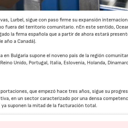
vas, Lurbel, sigue con paso firme su expansión internacion
 fuera del territorio comunitario. nEn este sentido, Ocea
gado la firma española que a partir de ahora estará present
 de año a Canadá).
23/07/2026
30/07/2026
a en Bulgaria supone el noveno país de la región comunitar
 Reino Unido, Portugal, Italia, Eslovenia, Holanda, Dinamar
 exportaciones, que empezó hace tres años, sigue su progre
tiva, en un sector caracterizado por una densa competenc
ya suponen la mitad de la facturación total.