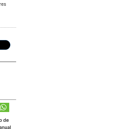
res
o de
anual