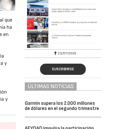
al que
nía ha
e en
23/07/2026
ia
ca y
SUSCRIBIRSE
ÚLTIMAS NOTICIAS
sión
ia y
Garmin supera los 2.000 millones
de dólares en el segundo trimestre
AFYDAD impulsa la participación