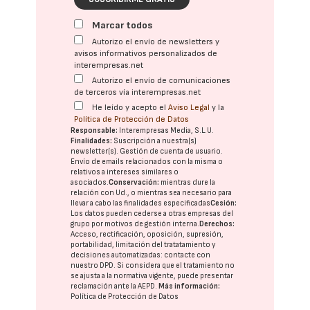
Marcar todos
Autorizo el envío de newsletters y
avisos informativos personalizados de
interempresas.net
Autorizo el envío de comunicaciones
de terceros vía interempresas.net
He leído y acepto el
Aviso Legal
y la
Política de Protección de Datos
Responsable:
Interempresas Media, S.L.U.
Finalidades:
Suscripción a nuestra(s)
newsletter(s). Gestión de cuenta de usuario.
Envío de emails relacionados con la misma o
relativos a intereses similares o
asociados.
Conservación:
mientras dure la
relación con Ud., o mientras sea necesario para
llevar a cabo las finalidades especificadas
Cesión:
Los datos pueden cederse a otras
empresas del
grupo
por motivos de gestión interna.
Derechos:
Acceso, rectificación, oposición, supresión,
portabilidad, limitación del tratatamiento y
decisiones automatizadas:
contacte con
nuestro DPD
. Si considera que el tratamiento no
se ajusta a la normativa vigente, puede presentar
reclamación ante la
AEPD
.
Más información:
Política de Protección de Datos