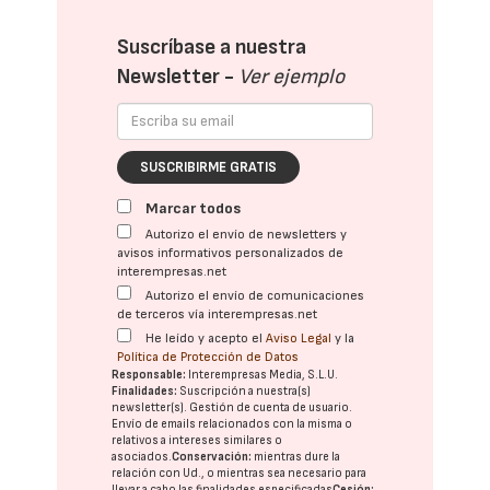
Suscríbase a nuestra
Newsletter -
Ver ejemplo
SUSCRIBIRME GRATIS
Marcar todos
Autorizo el envío de newsletters y
avisos informativos personalizados de
interempresas.net
Autorizo el envío de comunicaciones
de terceros vía interempresas.net
He leído y acepto el
Aviso Legal
y la
Política de Protección de Datos
Responsable:
Interempresas Media, S.L.U.
Finalidades:
Suscripción a nuestra(s)
newsletter(s). Gestión de cuenta de usuario.
Envío de emails relacionados con la misma o
relativos a intereses similares o
asociados.
Conservación:
mientras dure la
relación con Ud., o mientras sea necesario para
llevar a cabo las finalidades especificadas
Cesión: