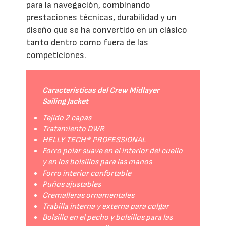
para la navegación, combinando
prestaciones técnicas, durabilidad y un
diseño que se ha convertido en un clásico
tanto dentro como fuera de las
competiciones.
Características del Crew Midlayer
Sailing Jacket
Tejido 2 capas
Tratamiento DWR
HELLY TECH® PROFESSIONAL
Forro polar suave en el interior del cuello
y en los bolsillos para las manos
Forro interior confortable
Puños ajustables
Cremalleras ornamentales
Trabilla interna y externa para colgar
Bolsillo en el pecho y bolsillos para las