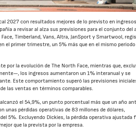
cal 2027 con resultados mejores de lo previsto en ingresos
pañía a revisar al alza sus previsiones para el conjunto del 
Face, Timberland, Vans, Altra, JanSport y Smartwool, regi
en el primer trimestre, un 5% más que en el mismo periodo
te por la evolución de The North Face, mientras que, excl
emente—, los ingresos aumentaron un 1% interanual y se
nte. Este comportamiento superó las previsiones iniciales
 de las ventas en términos comparables.
to alcanzó el 54,9%, un punto porcentual más que un año ant
n unas pérdidas operativas de 83 millones de dólares,
el 5%. Excluyendo Dickies, la pérdida operativa ajustada 
mejor que la prevista por la empresa.