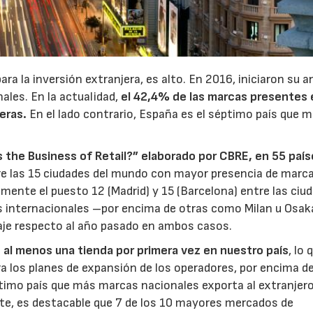
ara la inversión extranjera, es alto. En 2016, iniciaron su 
les. En la actualidad,
el 42,4% de las marcas presentes 
eras.
En el lado contrario, España es el séptimo país que 
23/07/2026
30/07/2026
s the Business of Retail?” elaborado por CBRE, en 55 país
tre las 15 ciudades del mundo con mayor presencia de marc
ente el puesto 12 (Madrid) y 15 (Barcelona) entre las ciu
 internacionales –por encima de otras como Milan u Osak
je respecto al año pasado en ambos casos.
 al menos una tienda por primera vez en nuestro país
, lo 
a los planes de expansión de los operadores, por encima d
imo país que más marcas nacionales exporta al extranjero
te, es destacable que 7 de los 10 mayores mercados de