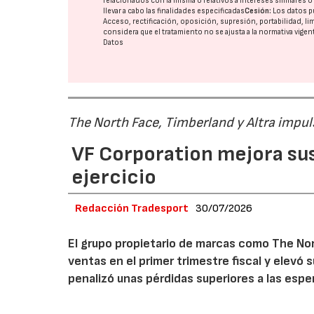
relacionados con la misma o relativos a intereses similares 
llevar a cabo las finalidades especificadas
Cesión:
Los datos p
Acceso, rectificación, oposición, supresión, portabilidad, l
considera que el tratamiento no se ajusta a la normativa vige
Datos
The North Face, Timberland y Altra impul
VF Corporation mejora sus 
ejercicio
Redacción Tradesport
30/07/2026
El grupo propietario de marcas como The Nor
ventas en el primer trimestre fiscal y elevó 
penalizó unas pérdidas superiores a las espe