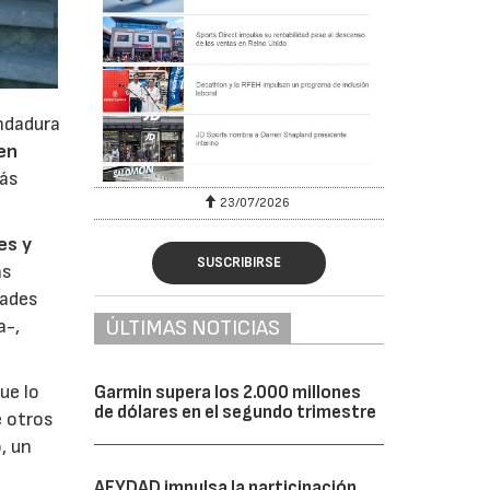
andadura
en
más
23/07/2026
es y
SUSCRIBIRSE
as
dades
ÚLTIMAS NOTICIAS
a-,
que lo
Garmin supera los 2.000 millones
de dólares en el segundo trimestre
e otros
, un
AFYDAD impulsa la participación