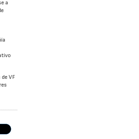
se a
de
ñía
ativo
s de VF
res