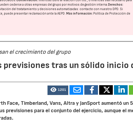
o asociados.
Conservación:
mientras dure la relación con Ud., o mientras sea necesario para
ueden cederse a otras
empresas del grupo
por motivos de gestión interna.
Derechos:
imitación del tratatamiento y decisiones automatizadas:
contacte con nuestro DPD
. Si
nte, puede presentar reclamación ante la
AEPD
.
Más información:
Política de Protección de
san el crecimiento del grupo
previsiones tras un sólido inicio 
1201
th Face, Timberland, Vans, Altra y JanSport aumentó un 
sus previsiones para el conjunto del ejercicio, aunque el 
radas.