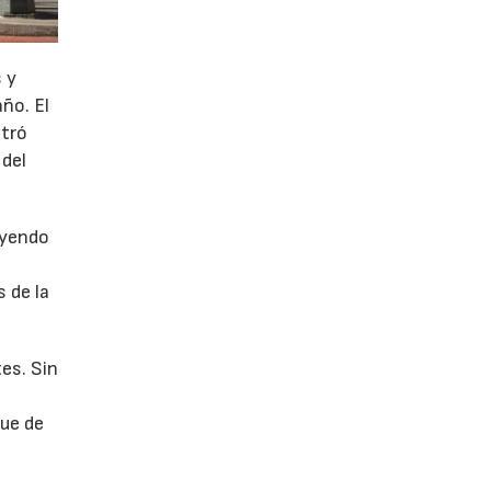
 y
año. El
stró
 del
uyendo
 de la
es. Sin
fue de