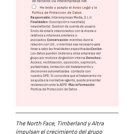
de terceros vía interempresas.net
He leído y acepto el
Aviso Legal
y la
Política de Protección de Datos
Responsable:
Interempresas Media, S.L.U.
Finalidades:
Suscripción a nuestra(s)
newsletter(s). Gestión de cuenta de usuario.
Envío de emails relacionados con la misma o
relativos a intereses similares o
asociados.
Conservación:
mientras dure la
relación con Ud., o mientras sea necesario para
llevar a cabo las finalidades especificadas
Cesión:
Los datos pueden cederse a otras
empresas del
grupo
por motivos de gestión interna.
Derechos:
Acceso, rectificación, oposición, supresión,
portabilidad, limitación del tratatamiento y
decisiones automatizadas:
contacte con
nuestro DPD
. Si considera que el tratamiento no
se ajusta a la normativa vigente, puede presentar
reclamación ante la
AEPD
.
Más información:
Política de Protección de Datos
The North Face, Timberland y Altra
impulsan el crecimiento del grupo