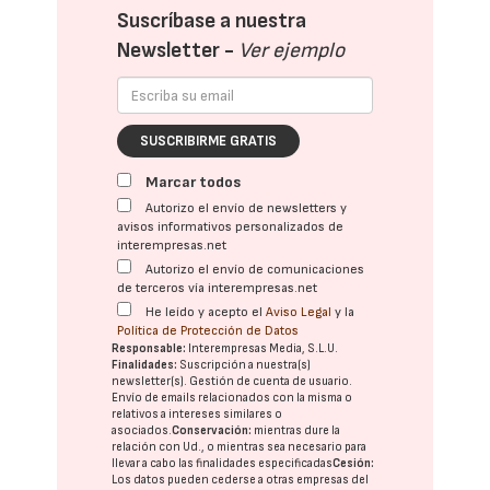
Suscríbase a nuestra
Newsletter -
Ver ejemplo
SUSCRIBIRME GRATIS
Marcar todos
Autorizo el envío de newsletters y
avisos informativos personalizados de
interempresas.net
Autorizo el envío de comunicaciones
de terceros vía interempresas.net
He leído y acepto el
Aviso Legal
y la
Política de Protección de Datos
Responsable:
Interempresas Media, S.L.U.
Finalidades:
Suscripción a nuestra(s)
newsletter(s). Gestión de cuenta de usuario.
Envío de emails relacionados con la misma o
relativos a intereses similares o
asociados.
Conservación:
mientras dure la
relación con Ud., o mientras sea necesario para
llevar a cabo las finalidades especificadas
Cesión:
Los datos pueden cederse a otras
empresas del